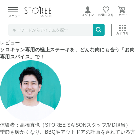
【熊本県での地震による影響について】
令和8年熊本地震に
よる配送遅延が発生しております。
ログイン
お気に入り
メニュー
新商品
条件検索
ランキング
キャンペーン
目玉品
プロモーション
レビュー
ソロキャン専用の極上ステーキを、どんな肉にも合う「お肉
専用スパイス」で！
体験者：高橋直也（STOREE SAISONスタッフ/MD担当）
季節も暖かくなり、BBQやアウトドアの計画をされている方