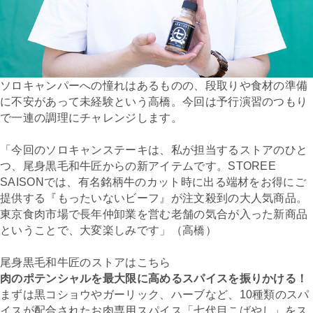
ソロキャンパーへの憧れはあるものの、段取りや食材の準備
に不安があって未経験という高橋。今回は予行演習のつもり
で一連の調理にチャレンジします。
「今回のソロキャンステーキは、私が担当するストアのひと
つ、尾身黒毛和牛匠からの新アイテムです。STOREE
SAISONでは、有名銘柄牛のカット時に出る端材をお得にご
提供する『もったいないビーフ』が注文殺到の大人気商品。
東京食肉市場で長年仲卸業を営む老舗の気合が入った新商品
ということで、大変楽しみです」（高橋）
尾身黒毛和牛匠の
ストアはこちら
肉のポテンシャルを最大限に高めるスパイスを振りかける！
まずは黒コショウやガーリック、ハーブなど、10種類のスパ
イスが配合されたお肉専用スパイス「七代目こばやし」をス