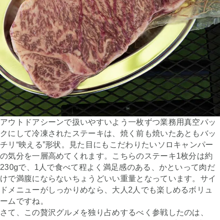
アウトドアシーンで扱いやすいよう一枚ずつ業務用真空パッ
クにして冷凍されたステーキは、焼く前も焼いたあともバッ
チリ“映える”形状。見た目にもこだわりたいソロキャンパー
の気分を一層高めてくれます。こちらのステーキ1枚分は約
230gで、1人で食べて程よく満足感のある、かといって肉だ
けで満腹にならないちょうどいい重量となっています。サイ
ドメニューがしっかりめなら、大人2人でも楽しめるボリュ
ームですね。
さて、この贅沢グルメを独り占めするべく参戦したのは、