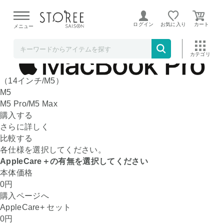
【熊本県での地震による影響について】
令和8年熊本地震に
よる配送遅延が発生しております。
ログイン
お気に入り
メニュー
新商品
条件検索
ランキング
キャンペーン
目玉品
（14インチ/M5）
M5
M5 Pro/M5 Max
購入する
さらに詳しく
比較する
各仕様を選択してください。
AppleCare＋の有無を選択してください
本体価格
0
円
購入ページへ
AppleCare+ セット
0
円