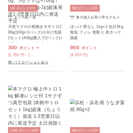
100
ポイント
OFF
300
ポイント
OFF
まぐろ処一条
食の達人お取り寄せグルメ
天然マグロの粗挽きネギトロ2
ほっけ 骨なし 1kg×2 合計2kg
00g(100g×2パック)小分け包装
無塩 フィレ 骨取り 真ホッケ
2セット(400g)購入で2パック(+
国産
200g)のオマケ付！3セットは+
300
～
900
ポイント
ポイント
300g、4セットは+500g、5セ
ットは+700g！[ネギトロ100g-
(1,350
円
～)
(4,050
円
)
2p]超速発送1-3営業日以内に発
他 バリエーションあり
送予定
1,000
ポイント
OFF
400
ポイント
OFF