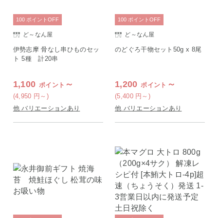
100
ポイント
OFF
100
ポイント
OFF
ど～なん屋
ど～なん屋
伊勢志摩 骨なし串ひものセッ
のどぐろ干物セット50g x 8尾
ト 5種 計20串
1,100
～
1,200
～
ポイント
ポイント
(4,950
円
～)
(5,400
円
～)
他 バリエーションあり
他 バリエーションあり