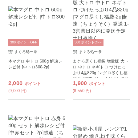
300
ポイント
OFF
300
ポイント
OFF
まぐろ処一条
まぐろ処一条
本マグロ 中トロ 600g 解凍レ
まぐろ尽くし福袋 増量版 大ト
シピ付 [中トロ300-2p]
ロ 中トロ ネギトロ づけたっ
ぷり4品820g [マグロ尽くし福
袋-2p]超速（ちょうそく）発送
2,000
1,900
ポイント
ポイント
1-3営業日以内に発送予定 土日
祝除く
(9,000
円
)
(8,550
円
)