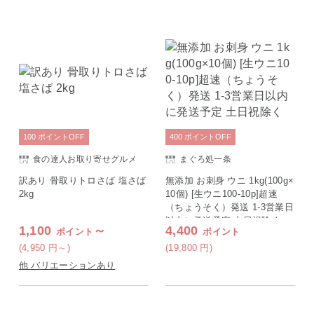
100
ポイント
OFF
400
ポイント
OFF
食の達人お取り寄せグルメ
まぐろ処一条
訳あり 骨取りトロさば 塩さば
無添加 お刺身 ウニ 1kg(100g×
2kg
10個) [生ウニ100-10p]超速
（ちょうそく）発送 1-3営業日
以内に発送予定 土日祝除く
1,100
～
4,400
ポイント
ポイント
(4,950
円
～)
(19,800
円
)
他 バリエーションあり