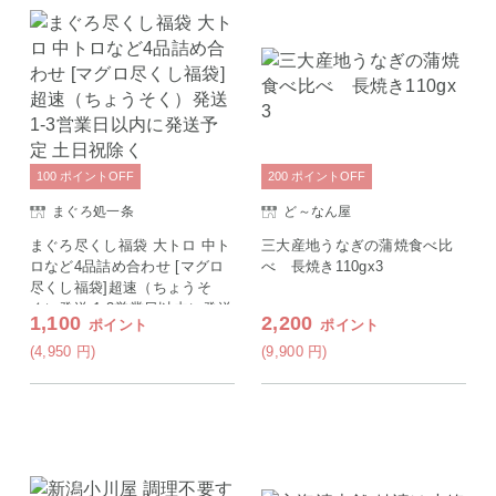
100
ポイント
OFF
200
ポイント
OFF
まぐろ処一条
ど～なん屋
まぐろ尽くし福袋 大トロ 中ト
三大産地うなぎの蒲焼食べ比
ロなど4品詰め合わせ [マグロ
べ 長焼き110gx3
尽くし福袋]超速（ちょうそ
く）発送 1-3営業日以内に発送
1,100
2,200
ポイント
ポイント
予定 土日祝除く
(4,950
円
)
(9,900
円
)