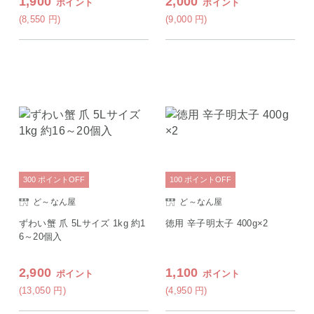
1,900
2,000
ポイント
ポイント
60ｇ、釡揚げ桜えび80ｇ、 ゆ
でしらす130ｇ、タレ10ｍｌ
(8,550
円
)
(9,000
円
)
300
ポイント
OFF
100
ポイント
OFF
ど～なん屋
ど～なん屋
ずわい蟹 爪 5Lサイズ 1kg 約1
徳用 辛子明太子 400g×2
6～20個入
2,900
1,100
ポイント
ポイント
(13,050
円
)
(4,950
円
)