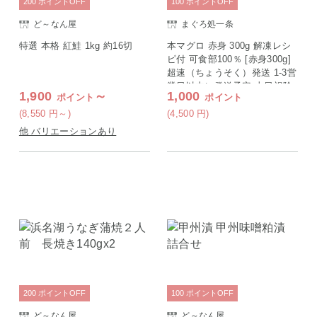
200
ポイント
OFF
100
ポイント
OFF
ど～なん屋
まぐろ処一条
特選 本格 紅鮭 1kg 約16切
本マグロ 赤身 300g 解凍レシ
ピ付 可食部100％ [赤身300g]
超速（ちょうそく）発送 1-3営
業日以内に発送予定 土日祝除
1,900
～
1,000
ポイント
ポイント
く
(8,550
円
～)
(4,500
円
)
他 バリエーションあり
200
ポイント
OFF
100
ポイント
OFF
ど～なん屋
ど～なん屋