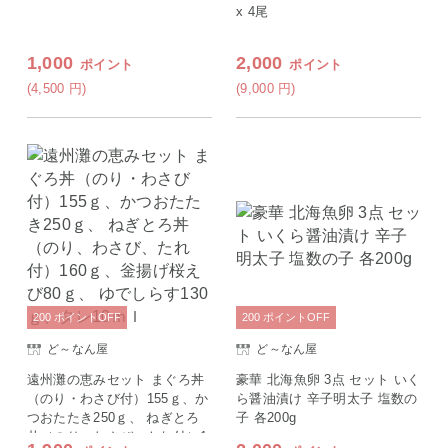
x 4尾
1,000
2,000
ポイント
ポイント
(4,500
円
)
(9,000
円
)
200
ポイント
OFF
200
ポイント
OFF
ど～なん屋
ど～なん屋
遠州灘の恵みセット まぐろ丼
豪華 北海魚卵 3点 セット いく
（のり・わさび付）155ｇ、か
ら醤油漬け 辛子明太子 塩数の
つおたたき250ｇ、 ねぎとろ
子 各200g
丼（のり、わさび、たれ付）1