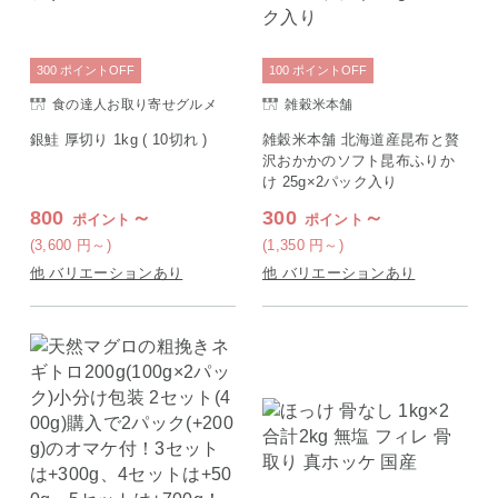
300
ポイント
OFF
100
ポイント
OFF
食の達人お取り寄せグルメ
雑穀米本舗
銀鮭 厚切り 1kg ( 10切れ )
雑穀米本舗 北海道産昆布と贅
沢おかかのソフト昆布ふりか
け 25g×2パック入り
800
～
300
～
ポイント
ポイント
(3,600
円
～)
(1,350
円
～)
他 バリエーションあり
他 バリエーションあり