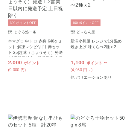
300
ポイント
OFF
100
ポイント
OFF
まぐろ処一条
ど～なん屋
本マグロ 中トロ 赤身 640g セ
新潟小川屋 レンジで1分温め
ット 解凍レシピ付 [中赤セッ
焼き上げ 味くらべ2種ｘ2
ト-2p]超速（ちょうそく）発送
1-3営業日以内に発送予定 土日
2,000
1,100
～
ポイント
ポイント
祝除く
(9,000
円
)
(4,950
円
～)
他 バリエーションあり