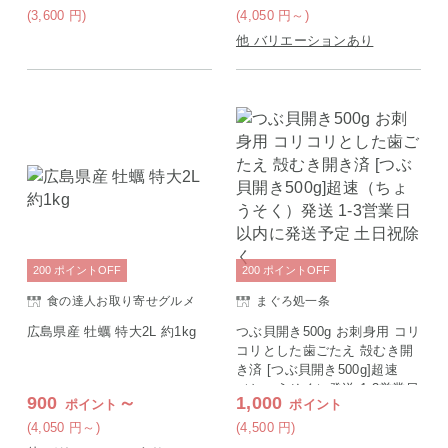
く）発送 1-3営業日以内に発送
(3,600
円
)
(4,050
円
～)
予定 土日祝除く
他 バリエーションあり
200
ポイント
OFF
200
ポイント
OFF
食の達人お取り寄せグルメ
まぐろ処一条
広島県産 牡蠣 特大2L 約1kg
つぶ貝開き500g お刺身用 コリ
コリとした歯ごたえ 殻むき開
き済 [つぶ貝開き500g]超速
（ちょうそく）発送 1-3営業日
900
～
1,000
ポイント
ポイント
以内に発送予定 土日祝除く
(4,050
円
～)
(4,500
円
)