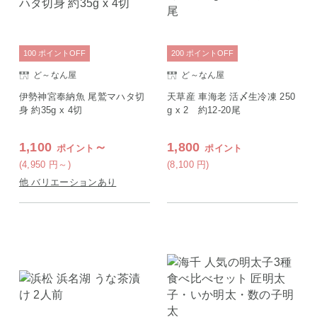
100
ポイント
OFF
200
ポイント
OFF
ど～なん屋
ど～なん屋
伊勢神宮奉納魚 尾鷲マハタ切
天草産 車海老 活〆生冷凍 250
身 約35g x 4切
g x 2 約12-20尾
1,100
～
1,800
ポイント
ポイント
(4,950
円
～)
(8,100
円
)
他 バリエーションあり