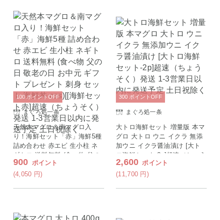
100
ポイント
OFF
300
ポイント
OFF
まぐろ処一条
まぐろ処一条
天然本マグロ＆南マグロ入
大トロ海鮮セット 増量版 本マ
り！海鮮セット「赤」海鮮5種
グロ 大トロ ウニ イクラ 無添
詰め合わせ 赤エビ 生小柱 ネ
加ウニ イクラ醤油漬け [大ト
ギトロ 送料無料 (食べ物 父の
ロ海鮮セット-2p]超速（ちょう
900
2,600
ポイント
ポイント
日 敬老の日 お中元 ギフト プ
そく）発送 1-3営業日以内に発
レゼント 刺身 セット 海鮮丼 o
送予定 土日祝除く
(4,050
円
)
(11,700
円
)
ss)[[海鮮セット赤]超速（ちょ
うそく）発送 1-3営業日以内に
発送予定 土日祝除く