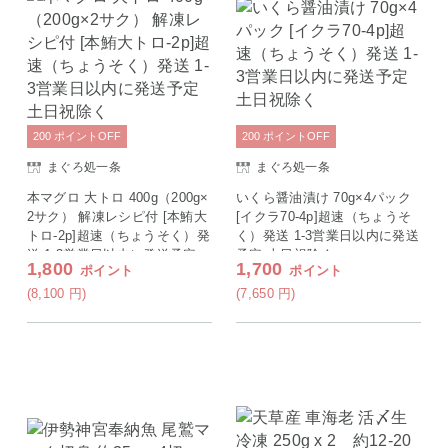
200
ポイント
OFF
200
ポイント
OFF
まぐろ処一条
まぐろ処一条
本マグロ 大トロ 400g（200g×
いくら醤油漬け 70g×4パック
2サク） 解凍レシピ付 [本鮪大
[イクラ70-4p]超速（ちょうそ
トロ-2p]超速（ちょうそく）発
く）発送 1-3営業日以内に発送
送 1-3営業日以内に発送予定
予定 土日祝除く
1,800
1,700
ポイント
ポイント
土日祝除く
(8,100
円
)
(7,650
円
)