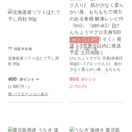
300
ポイント
OFF
雑穀米本舗
まぐろ処一条
北海道産ソフトほたて干し貝
びんちょうマグロ 天身(赤身)5
柱 90g
00g(3～7ブロック入り) 筋が
少なく柔らかい身、もちもち
で弾力のある食感 解凍レシピ
400
～
600
ポイント
ポイント
付〈bn1〉《pbt-al1》[[びんち
ょうマグロ天身500g]超速（ち
(1,800
円
～)
(2,700
円
)
ょうそく）発送 1-3営業日以内
他 バリエーションあり
に発送予定 土日祝除く