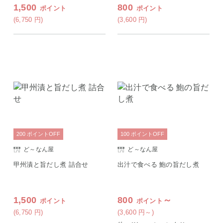
1-3営業日以内に発送予定 土日
（ちょうそく）発送 1-3営業日
1,500
800
ポイント
ポイント
祝除く
以内に発送予定 土日祝除く
(6,750
円
)
(3,600
円
)
200
ポイント
OFF
100
ポイント
OFF
ど～なん屋
ど～なん屋
甲州漬と旨だし煮 詰合せ
出汁で食べる 鮑の旨だし煮
1,500
800
～
ポイント
ポイント
(6,750
円
)
(3,600
円
～)