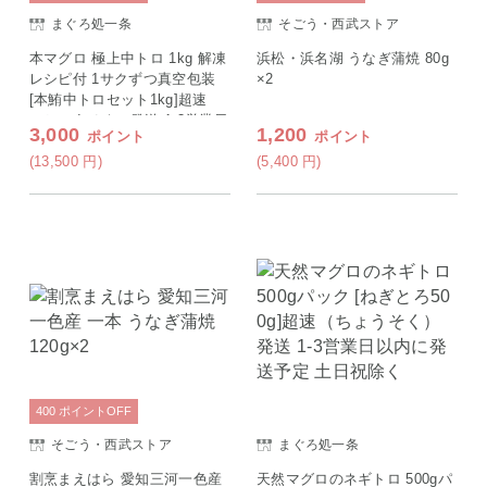
まぐろ処一条
そごう・西武ストア
本マグロ 極上中トロ 1kg 解凍
浜松・浜名湖 うなぎ蒲焼 80g
レシピ付 1サクずつ真空包装
×2
[本鮪中トロセット1kg]超速
（ちょうそく）発送 1-3営業日
3,000
1,200
ポイント
ポイント
以内に発送予定 土日祝除く
(13,500
円
)
(5,400
円
)
400
ポイント
OFF
そごう・西武ストア
まぐろ処一条
割烹まえはら 愛知三河一色産
天然マグロのネギトロ 500gパ