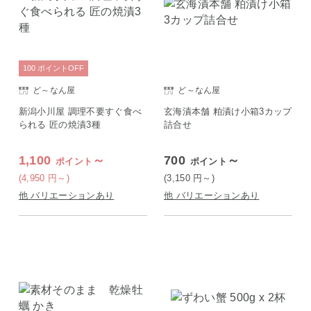
100
ポイント
OFF
ど～なん屋
ど～なん屋
新潟小川屋 調理不要すぐ食べ
玄海漬本舗 粕漬け小箱3カップ
られる 匠の焼漬3種
詰合せ
1,100
～
700
～
ポイント
ポイント
(4,950
円
～)
(3,150
円
～)
他 バリエーションあり
他 バリエーションあり