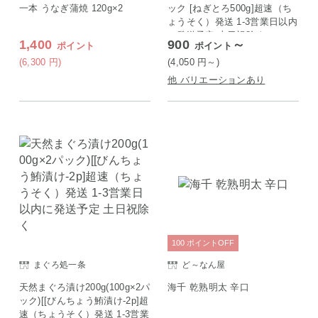
一本 うなぎ蒲焼 120g×2
ック [ねぎとろ500g]超速（ち
ょうそく）発送 1-3営業日以内
に発送予定 土日祝除く
1,400
900
～
ポイント
ポイント
(6,300
円
)
(4,050
円
～)
他 バリエーションあり
100
ポイント
OFF
まぐろ処一条
ど～なん屋
天然まぐろ漬け200g(100g×2パ
海千 乾熟明太 辛口
ック)[[びんちょう鮪漬け-2p]超
速（ちょうそく）発送 1-3営業