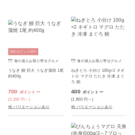
500
ポイント
OFF
食の達人お取り寄せグルメ
食の達人お取り寄せグルメ
うなぎ 鰻 巨大 うなぎ蒲焼 1尾
ねぎとろ 小分け 100g×2 ネギ
約400g
トロ マグロ たたき 冷凍 まぐ
ろ 鮪
700
～
400
～
ポイント
ポイント
(3,150
円
～)
(1,800
円
～)
他 バリエーションあり
他 バリエーションあり