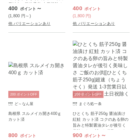
日以内に発送予定 土日祝除く
400
～
400
ポイント
ポイント
(1,800
円
～)
(1,800
円
)
他 バリエーションあり
他 バリエーションあり
200
ポイント
OFF
200
ポイント
OFF
ど～なん屋
まぐろ処一条
島根県 スルメイカ開き400ｇ
ひとくち 筋子250g 醤油漬け
カット済
紅鮭 カット済 コクのある卵の
旨みと特製醤油タレが後引く
美味しさ ご飯のお供[[ひとく
800
900
～
ポイント
ポイント
ち筋子250g]超速（ちょうそ