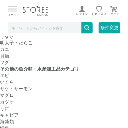
【熊本県での地震による影響について】
令和8年熊本地震に
よる配送遅延が発生しております。
ログイン
お気に入り
メニュー
魚介類・水産加工品
人気の魚介類・水産加工品カテゴリ
条件変更
干物
うなぎ
明太子・たらこ
カニ
貝類
フグ
その他の魚介類・水産加工品カテゴリ
エビ
いくら
サケ・サーモン
マグロ
カツオ
うに
キャビア
海藻類