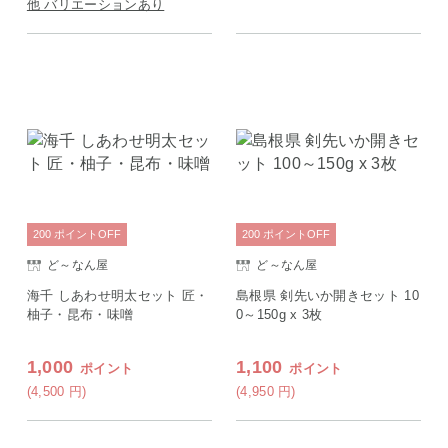
他 バリエーションあり
200
ポイント
OFF
200
ポイント
OFF
ど～なん屋
ど～なん屋
海千 しあわせ明太セット 匠・
島根県 剣先いか開きセット 10
柚子・昆布・味噌
0～150g x 3枚
1,000
1,100
ポイント
ポイント
(4,500
円
)
(4,950
円
)