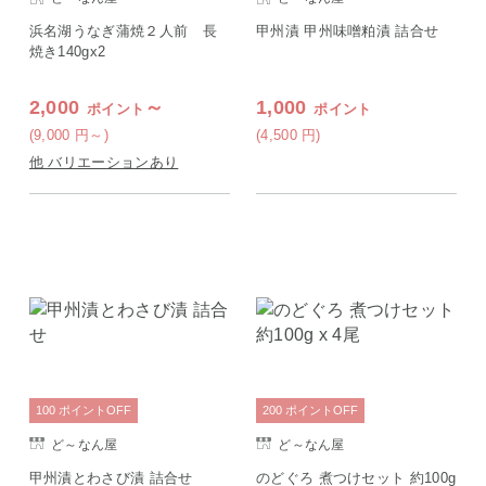
浜名湖うなぎ蒲焼２人前 長
甲州漬 甲州味噌粕漬 詰合せ
焼き140gx2
2,000
～
1,000
ポイント
ポイント
(9,000
円
～)
(4,500
円
)
他 バリエーションあり
100
ポイント
OFF
200
ポイント
OFF
ど～なん屋
ど～なん屋
甲州漬とわさび漬 詰合せ
のどぐろ 煮つけセット 約100g