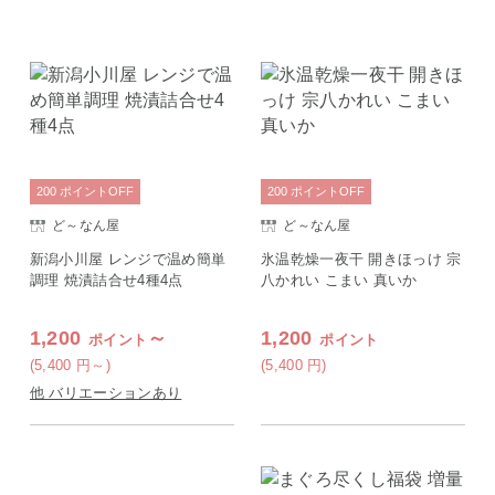
200
ポイント
OFF
200
ポイント
OFF
ど～なん屋
ど～なん屋
新潟小川屋 レンジで温め簡単
氷温乾燥一夜干 開きほっけ 宗
調理 焼漬詰合せ4種4点
八かれい こまい 真いか
1,200
～
1,200
ポイント
ポイント
(5,400
円
～)
(5,400
円
)
他 バリエーションあり