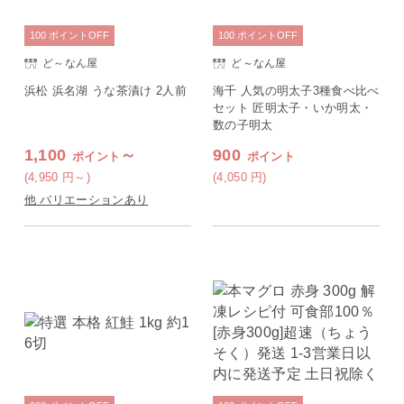
100
ポイント
OFF
100
ポイント
OFF
ど～なん屋
ど～なん屋
浜松 浜名湖 うな茶漬け 2人前
海千 人気の明太子3種食べ比べ
セット 匠明太子・いか明太・
数の子明太
1,100
～
900
ポイント
ポイント
(4,950
円
～)
(4,050
円
)
他 バリエーションあり