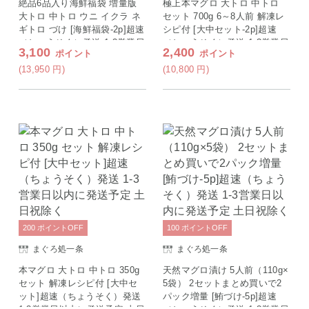
絶品6品入り海鮮福袋 増量版
極上本マグロ 大トロ 中トロ
大トロ 中トロ ウニ イクラ ネ
セット 700g 6～8人前 解凍レ
ギトロ づけ [海鮮福袋-2p]超速
シピ付 [大中セット-2p]超速
（ちょうそく）発送 1-3営業日
（ちょうそく）発送 1-3営業日
3,100
2,400
ポイント
ポイント
以内に発送予定 土日祝除く
以内に発送予定 土日祝除く
(13,950
円
)
(10,800
円
)
200
ポイント
OFF
100
ポイント
OFF
まぐろ処一条
まぐろ処一条
本マグロ 大トロ 中トロ 350g
天然マグロ漬け 5人前（110g×
セット 解凍レシピ付 [大中セ
5袋） 2セットまとめ買いで2
ット]超速（ちょうそく）発送
パック増量 [鮪づけ-5p]超速