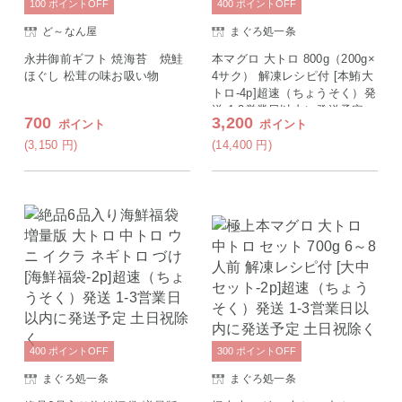
100
ポイント
OFF
400
ポイント
OFF
ど～なん屋
まぐろ処一条
永井御前ギフト 焼海苔 焼鮭
本マグロ 大トロ 800g（200g×
ほぐし 松茸の味お吸い物
4サク） 解凍レシピ付 [本鮪大
トロ-4p]超速（ちょうそく）発
送 1-3営業日以内に発送予定
700
3,200
ポイント
ポイント
土日祝除く
(3,150
円
)
(14,400
円
)
400
ポイント
OFF
300
ポイント
OFF
まぐろ処一条
まぐろ処一条