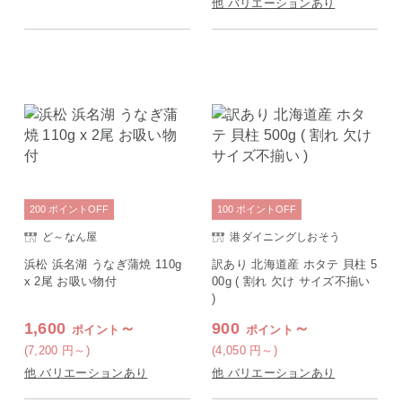
他 バリエーションあり
200
ポイント
OFF
100
ポイント
OFF
ど～なん屋
港ダイニングしおそう
浜松 浜名湖 うなぎ蒲焼 110g
訳あり 北海道産 ホタテ 貝柱 5
x 2尾 お吸い物付
00g ( 割れ 欠け サイズ不揃い
)
1,600
～
900
～
ポイント
ポイント
(7,200
円
～)
(4,050
円
～)
他 バリエーションあり
他 バリエーションあり