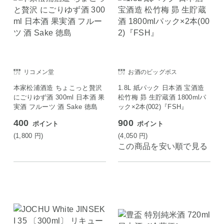
リコメン堂
お酒のビッグボス
本家松浦酒造 ちょこっと贅沢
1.8L 紙パック 日本酒 宝酒造
にごりゆず酒 300ml 日本酒 果
松竹梅 昴 生貯蔵酒 1800mlパ
実酒 フルーツ 酒 Sake 徳島
ック×2本(002)『FSH』
400
900
ポイント
ポイント
(1,800
円
)
(4,050
円
)
この商品を安い順で見る