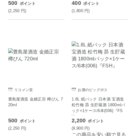
500
400
ポイント
ポイント
(2,250
円
)
(1,800
円
)
リコメン堂
お酒のビッグボス
豊島屋酒造 金婚正宗 樽びん 7
1.8L 紙パック 日本酒 宝酒造
20ml
松竹梅 昴 生貯蔵酒 1800mlパ
ック×1ケース/6本(006)『FS
H』
500
2,200
ポイント
ポイント
(2,250
円
)
(9,900
円
)
この商品を安い順で見る