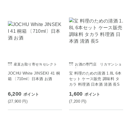
産直お取り寄せＮセレクト
お酒の専門店 リカマンショ
ップ
JOCHU White JINSEKI 41 桐
宝 料理のための清酒 1.8L 6本
箱 〔710ml〕日本酒 お酒
セット ケース販売 調味料 タ
カラ 料理酒 日本酒 清酒 長S
6,200
1,600
ポイント
ポイント
(27,900
円
)
(7,200
円
)