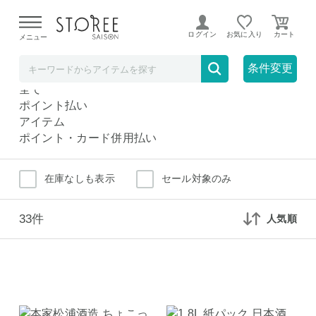
【熊本県での地震による影響について】
令和8年熊本地震に
よる配送遅延が発生しております。
ログイン
お気に入り
メニュー
その他日本酒
ドリンク・お酒
条件変更
その他日本酒
全て
ポイント払い
アイテム
ポイント・カード併用払い
在庫なしも表示
セール対象のみ
33件
人気順