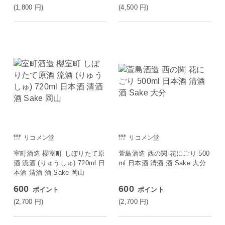
(1,800
円
)
(4,500
円
)
リコメン堂
リコメン堂
室町酒造 櫻室町 しぼりたて原
萱島酒造 西の関 花にごり 500
酒 流酒 (りゅうしゅ) 720ml 日
ml 日本酒 清酒 酒 Sake 大分
本酒 清酒 酒 Sake 岡山
600
600
ポイント
ポイント
(2,700
円
)
(2,700
円
)