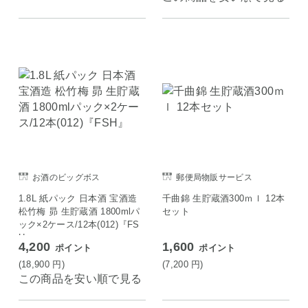
お酒のビッグボス
郵便局物販サービス
1.8L 紙パック 日本酒 宝酒造
千曲錦 生貯蔵酒300ｍｌ 12本
松竹梅 昴 生貯蔵酒 1800mlパ
セット
ック×2ケース/12本(012)『FS
H』
4,200
1,600
ポイント
ポイント
(18,900
円
)
(7,200
円
)
この商品を安い順で見る