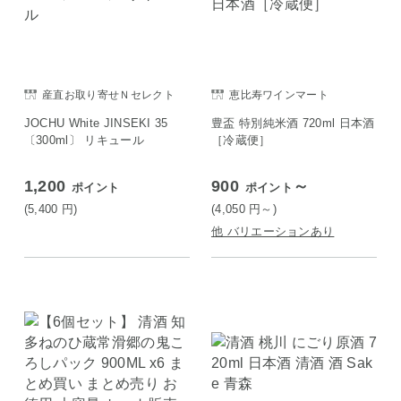
産直お取り寄せＮセレクト
恵比寿ワインマート
JOCHU White JINSEKI 35
豊盃 特別純米酒 720ml 日本酒
〔300ml〕 リキュール
［冷蔵便］
1,200
900
～
ポイント
ポイント
(5,400
円
)
(4,050
円
～)
他 バリエーションあり