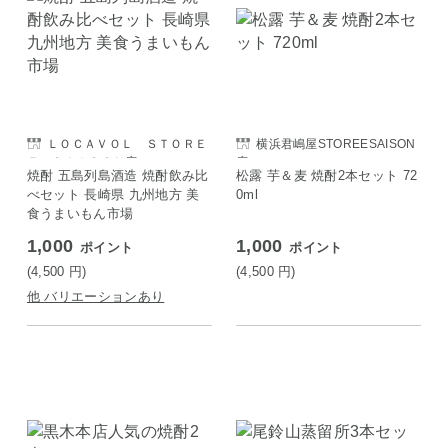
ＬＯＣＡＶＯＬ ＳＴＯＲＥ
横浜君嶋屋STOREESAISON
Ｅ ＳＡＩＳＯＮ店
店
焼酎 五島列島酒造 焼酎飲み比
松露 芋＆麦 焼酎2本セット 72
べセット 長崎県 九州地方 美
0ml
食うまいもん市場
1,000
1,000
ポイント
ポイント
(4,500
円
)
(4,500
円
)
他 バリエーションあり