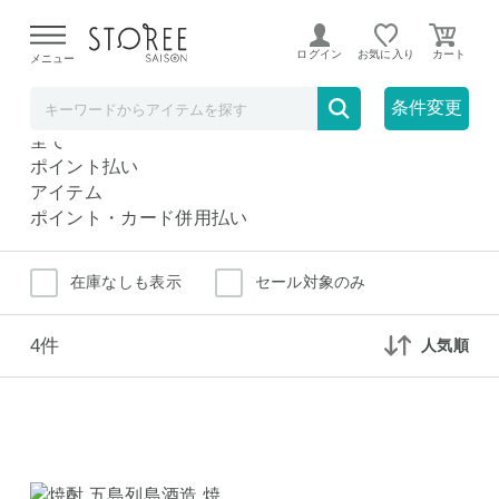
【熊本県での地震による影響について】
令和8年熊本地震に
よる配送遅延が発生しております。
ログイン
お気に入り
メニュー
焼酎セット・詰め合わせ
ドリンク・お酒
条件変更
焼酎セット・詰め合わせ
全て
ポイント払い
アイテム
ポイント・カード併用払い
在庫なしも表示
セール対象のみ
4件
人気順