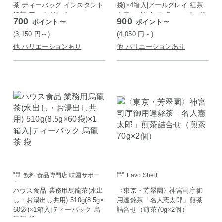
茶 ティーバッグ インスタント
袋)×4箱入|アールグレイ 紅茶
紅茶 アールグレイ
カフェインレス ティーバッグ
700
～
900
～
ポイント
ポイント
(3,150
円
～)
(4,050
円
～)
他 バリエーションあり
他 バリエーションあり
飲料 食品専門店 味園サポー
Favo Shelf
ト
ハウス食品 業務用烏龍茶(水出
〈東京・芳翠園〉神宮司庁御
し・お湯出し共用) 510g(8.5g×
用達銘茶「名人憲太郎」煎茶
60袋)×1箱入|ティーバック 烏
詰合せ（煎茶70g×2個）
龍茶 袋