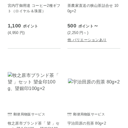
宮内庁御用達 コーヒー2種ギフ
茶農家直送の狭山茶詰合せ 10
ト（ロイヤル＆珠屋）
0g×2
1,100
500
～
ポイント
ポイント
(4,950
円
)
(2,250
円
～)
他 バリエーションあり
郵便局物販サービス
郵便局物販サービス
牧之原市ブランド茶「 望 」セ
宇治田原の煎茶 80g×2