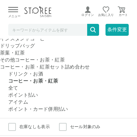
【熊本県での地震による影響について】
令和8年熊本地震に
よる配送遅延が発生しております。
ログイン
お気に入り
メニュー
コーヒー・お茶・紅茶
人気のコーヒー・お茶・紅茶カテゴリ
条件変更
コーヒー豆
インスタントコーヒー
ドリップバッグ
茶葉・紅茶
その他コーヒー・お茶・紅茶
コーヒー・お茶・紅茶セット詰め合わせ
ドリンク・お酒
コーヒー・お茶・紅茶
全て
ポイント払い
アイテム
ポイント・カード併用払い
在庫なしも表示
セール対象のみ