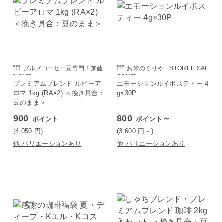
グルメコーヒー豆専門！加藤
お米のくりや STOREE SAI
珈琲店
SON店
プレミアムブレンド ルビーア
エモーションルイボスティー 4
ロマ 1kg (RA×2) ＜挽き具合：
g×30P
豆のまま＞
900
800
～
ポイント
ポイント
(4,050
円
)
(3,600
円
～)
他 バリエーションあり
他 バリエーションあり