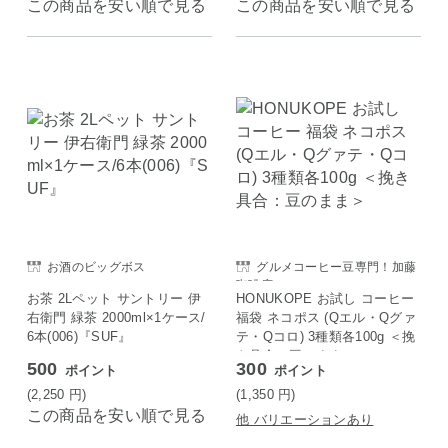
この商品を安い順で見る
この商品を安い順で見る
お酒のビッグボス
グルメコーヒー豆専門！加藤
珈琲店
お茶 2Lペット サントリー 伊
HONUKOPE お試し コーヒー
右衛門 緑茶 2000ml×1ケース/
福袋 ネコポス (Qエル・Qグァ
6本(006)『SUF』
テ・Qコロ) 3種類各100g ＜挽
き具合：豆のまま＞
500
300
ポイント
ポイント
(2,250
円
)
(1,350
円
)
この商品を安い順で見る
他 バリエーションあり