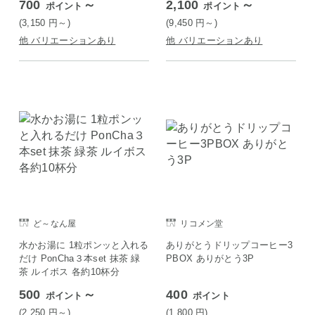
700
～
2,100
～
ポイント
ポイント
(3,150
円
～)
(9,450
円
～)
他 バリエーションあり
他 バリエーションあり
ど～なん屋
リコメン堂
水かお湯に 1粒ポンッと入れる
ありがとうドリップコーヒー3
だけ PonCha３本set 抹茶 緑
PBOX ありがとう3P
茶 ルイボス 各約10杯分
500
～
400
ポイント
ポイント
(2,250
円
～)
(1,800
円
)