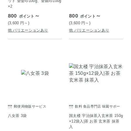
ット 望金印100g、望銀印100g
×2
800
～
800
～
ポイント
ポイント
(3,600
円
～)
(3,600
円
～)
他 バリエーションあり
他 バリエーションあり
郵便局物販サービス
飲料 食品専門店 味園サポー
ト
八女茶 3袋
国太楼 宇治抹茶入玄米茶 150g
×12袋入|茶 お茶 玄米茶 抹茶
入