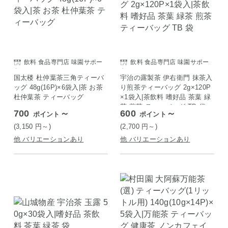
飲料 食品専門店 味園サポー
飲料 食品専門店 味園サポー
ト
ト
国太楼 杜仲葉茶三角ティーバ
宇治の露製茶 伊右衛門 抹茶入
ッグ 48g(16P)×6袋入|茶 お茶
り煎茶ティーバッグ 2g×120P
杜仲葉茶 ティーバッグ
×1袋入|茶飲料 嗜好品 茶葉 緑
茶 煎茶 ティーバッグ TB 袋
700
～
600
～
ポイント
ポイント
(3,150
円
～)
(2,700
円
～)
他 バリエーションあり
他 バリエーションあり