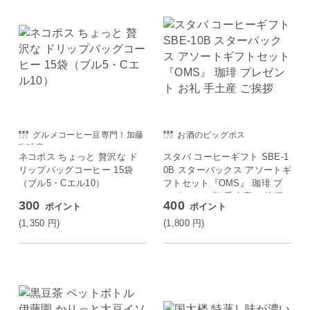
グルメコーヒー豆専門！加藤
お酒のビッグボス
珈琲店
ネコポス ちょっと 贅沢な ド
スタバ コーヒーギフト SBE-1
リップバッグコーヒー 15袋
0B スターバックス アソートギ
（ブル5・Cエル10）
フトセット『OMS』 珈琲 プ
レゼント お礼 手土産 ご挨拶
300
400
ポイント
ポイント
(1,350
円
)
(1,800
円
)