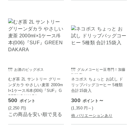
お酒のビッグボス
グルメコーヒー豆専門！加藤
珈琲店
むぎ茶 2L サントリー グリー
ネコポス ちょっと お試し ド
ンダカラ やさしい麦茶 2000m
リップバッグコーヒー 5種類
l×1ケース/6本(006)『SUF』G
合計15袋入
REEN DAKARA
500
300
～
ポイント
ポイント
(2,250
円
)
(1,350
円
～)
この商品を安い順で見る
他 バリエーションあり