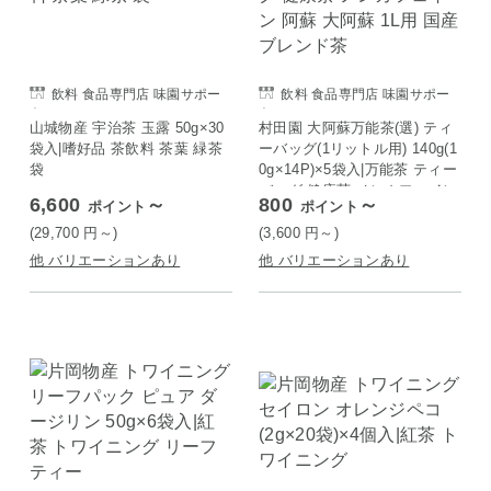
飲料 食品専門店 味園サポー
飲料 食品専門店 味園サポー
ト
ト
山城物産 宇治茶 玉露 50g×30
村田園 大阿蘇万能茶(選) ティ
袋入|嗜好品 茶飲料 茶葉 緑茶
ーバッグ(1リットル用) 140g(1
袋
0g×14P)×5袋入|万能茶 ティー
バッグ 健康茶 ノンカフェイン
6,600
～
800
～
ポイント
ポイント
阿蘇 大阿蘇 1L用 国産 ブレン
ド茶
(29,700
円
～)
(3,600
円
～)
他 バリエーションあり
他 バリエーションあり