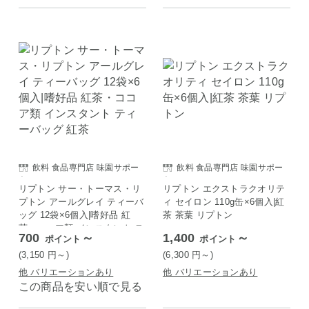
飲料 食品専門店 味園サポー
飲料 食品専門店 味園サポー
ト
ト
リプトン サー・トーマス・リ
リプトン エクストラクオリテ
プトン アールグレイ ティーバ
ィ セイロン 110g缶×6個入|紅
ッグ 12袋×6個入|嗜好品 紅
茶 茶葉 リプトン
茶・ココア類 インスタント テ
700
～
1,400
～
ポイント
ポイント
ィーバッグ 紅茶
(3,150
円
～)
(6,300
円
～)
他 バリエーションあり
他 バリエーションあり
この商品を安い順で見る