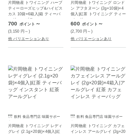
片岡物産 トワイニング ハーブ
片岡物産 トワイニング ロンド
ティーローズヒップ&ハイビス
ン アフタヌーン (2g×10袋)×4
カス 10袋×6箱入|箱 ティーバ
個入|紅茶 トワイニング ティー
ッグ ハーブティー
バッグ
700
～
600
～
ポイント
ポイント
(3,150
円
～)
(2,700
円
～)
他 バリエーションあり
他 バリエーションあり
飲料 食品専門店 味園サポー
飲料 食品専門店 味園サポー
ト
ト
片岡物産 トワイニング レディ
片岡物産 トワイニング カフェ
グレイ (2.1g×20袋)×4個入|紅
インレス アールグレイ (2g×20