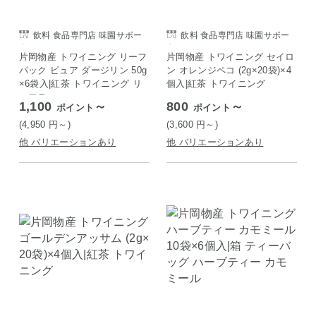
飲料 食品専門店 味園サポー
飲料 食品専門店 味園サポー
ト
ト
片岡物産 トワイニング リーフ
片岡物産 トワイニング セイロ
パック ピュア ダージリン 50g
ン オレンジペコ (2g×20袋)×4
×6袋入|紅茶 トワイニング リ
個入|紅茶 トワイニング
ーフティー
1,100
～
800
～
ポイント
ポイント
(4,950
円
～)
(3,600
円
～)
他 バリエーションあり
他 バリエーションあり