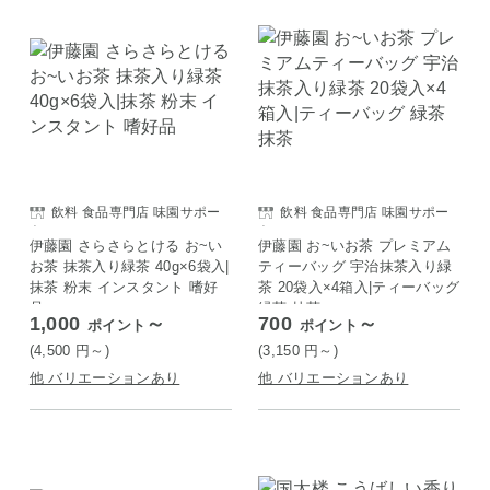
飲料 食品専門店 味園サポー
飲料 食品専門店 味園サポー
ト
ト
伊藤園 さらさらとける お~い
伊藤園 お~いお茶 プレミアム
お茶 抹茶入り緑茶 40g×6袋入|
ティーバッグ 宇治抹茶入り緑
抹茶 粉末 インスタント 嗜好
茶 20袋入×4箱入|ティーバッグ
品
緑茶 抹茶
1,000
～
700
～
ポイント
ポイント
(4,500
円
～)
(3,150
円
～)
他 バリエーションあり
他 バリエーションあり