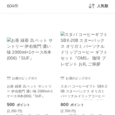
604件
人気順
お酒のビッグボス
お酒のビッグボス
お茶 緑茶 2Lペット サントリ
スタバ コーヒーギフト SBX-2
ー 伊右衛門 濃い味 2000ml×1
0B スターバックス オリガミ
ケース/6本(006)『SUF』
パーソナルドリップコーヒー
ギフトセット『OMS』 珈琲
500
600
ポイント
ポイント
プレゼント お礼 ご挨拶
(2,250
円
)
(2,700
円
)