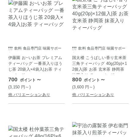
飲料 食品専門店 味園サポー
飲料 食品専門店 味園サポー
ト
ト
伊藤園 お~いお茶 プレミアム
国太楼 こうばしい香り玄米茶
ティーバッグ 一番茶入りほう
三角ティーバッグ 40g(20p)×1
じ茶 20袋入×4袋入|お茶 ティ
2個入|茶 お茶 玄米茶 静岡茶
ーバッグ
抹茶入り ティーバッグ
700
～
800
～
ポイント
ポイント
(3,150
円
～)
(3,600
円
～)
他 バリエーションあり
他 バリエーションあり