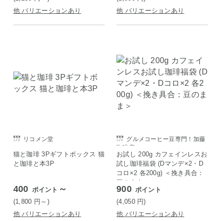
他 バリエーションあり
他 バリエーションあり
リコメン堂
グルメコーヒー豆専門！加藤
珈琲店
猫と珈琲 3Pギフトボックス 猫
お試し 200g カフェインレスお
と珈琲と本3P
試し珈琲福袋 (Dマンデ×2・D
コロ×2 各200g) ＜挽き具合：
豆のまま＞
400
～
900
ポイント
ポイント
(1,800
円
～)
(4,050
円
)
他 バリエーションあり
他 バリエーションあり