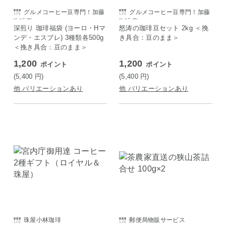
グルメコーヒー豆専門！加藤
グルメコーヒー豆専門！加藤
珈琲店
珈琲店
深煎り 珈琲福袋 (ヨーロ・Hマ
怒涛の珈琲豆セット 2kg ＜挽
ンデ・エスプレ) 3種類各500g
き具合：豆のまま＞
＜挽き具合：豆のまま＞
1,200
1,200
ポイント
ポイント
(5,400
円
)
(5,400
円
)
他 バリエーションあり
他 バリエーションあり
珠屋小林珈琲
郵便局物販サービス