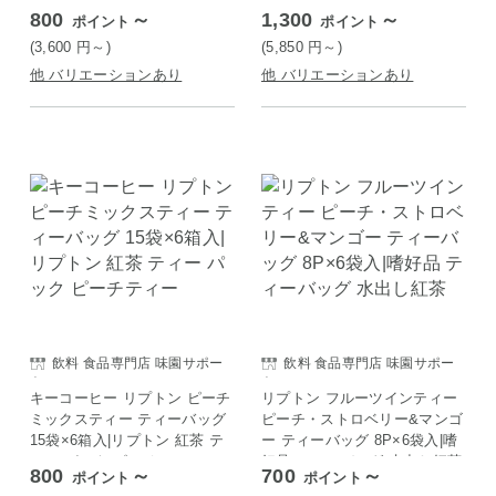
800
～
1,300
～
ポイント
ポイント
(3,600
円
～)
(5,850
円
～)
他 バリエーションあり
他 バリエーションあり
飲料 食品専門店 味園サポー
飲料 食品専門店 味園サポー
ト
ト
キーコーヒー リプトン ピーチ
リプトン フルーツインティー
ミックスティー ティーバッグ
ピーチ・ストロベリー&マンゴ
15袋×6箱入|リプトン 紅茶 テ
ー ティーバッグ 8P×6袋入|嗜
ィー パック ピーチティー
好品 ティーバッグ 水出し紅茶
800
～
700
～
ポイント
ポイント