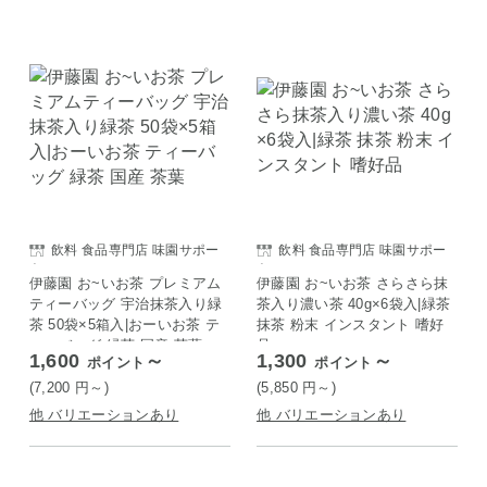
飲料 食品専門店 味園サポー
飲料 食品専門店 味園サポー
ト
ト
伊藤園 お~いお茶 プレミアム
伊藤園 お~いお茶 さらさら抹
ティーバッグ 宇治抹茶入り緑
茶入り濃い茶 40g×6袋入|緑茶
茶 50袋×5箱入|おーいお茶 テ
抹茶 粉末 インスタント 嗜好
ィーバッグ 緑茶 国産 茶葉
品
1,600
～
1,300
～
ポイント
ポイント
(7,200
円
～)
(5,850
円
～)
他 バリエーションあり
他 バリエーションあり