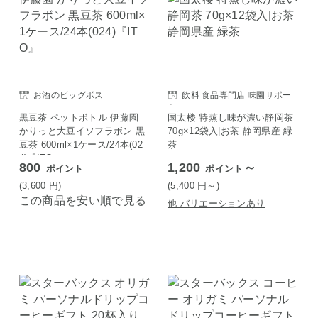
お酒のビッグボス
飲料 食品専門店 味園サポー
ト
黒豆茶 ペットボトル 伊藤園
国太楼 特蒸し味が濃い静岡茶
かりっと大豆イソフラボン 黒
70g×12袋入|お茶 静岡県産 緑
豆茶 600ml×1ケース/24本(02
茶
4)『ITO』
800
1,200
～
ポイント
ポイント
(3,600
円
)
(5,400
円
～)
この商品を安い順で見る
他 バリエーションあり