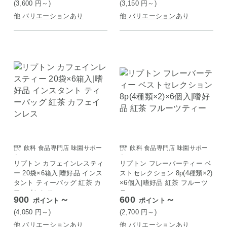
(3,600
円
～)
(3,150
円
～)
他 バリエーションあり
他 バリエーションあり
飲料 食品専門店 味園サポー
飲料 食品専門店 味園サポー
ト
ト
リプトン カフェインレスティ
リプトン フレーバーティー ベ
ー 20袋×6箱入|嗜好品 インス
ストセレクション 8p(4種類×2)
タント ティーバッグ 紅茶 カ
×6個入|嗜好品 紅茶 フルーツ
フェインレス
ティー
900
～
600
～
ポイント
ポイント
(4,050
円
～)
(2,700
円
～)
他 バリエーションあり
他 バリエーションあり