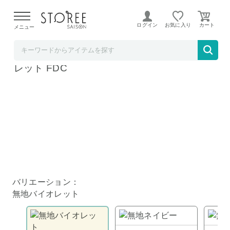
【熊本県での地震による影響について】
令和8年熊本地震に
よる配送遅延が発生しております。
ログイン
お気に入り
メニュー
TOKUTOKUNET
筆箱 えんぴつチェック 両面筆入 無地バイオ
レット FDC
バリエーション：
無地バイオレット