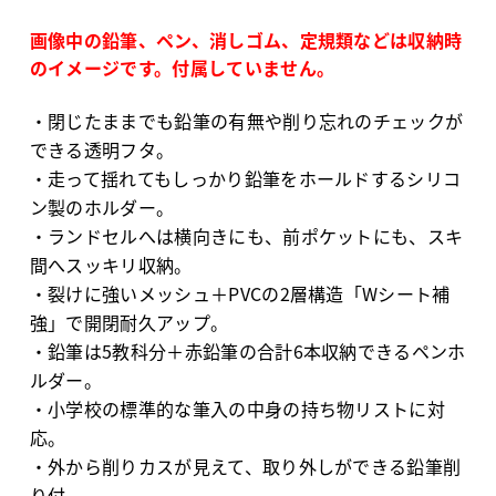
画像中の鉛筆、ペン、消しゴム、定規類などは収納時
のイメージです。付属していません。
・閉じたままでも鉛筆の有無や削り忘れのチェックが
できる透明フタ。
・走って揺れてもしっかり鉛筆をホールドするシリコ
ン製のホルダー。
・ランドセルへは横向きにも、前ポケットにも、スキ
間へスッキリ収納。
・裂けに強いメッシュ＋PVCの2層構造「Wシート補
強」で開閉耐久アップ。
・鉛筆は5教科分＋赤鉛筆の合計6本収納できるペンホ
ルダー。
・小学校の標準的な筆入の中身の持ち物リストに対
応。
・外から削りカスが見えて、取り外しができる鉛筆削
り付。