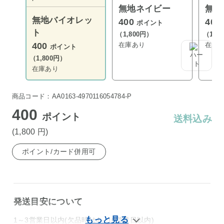
無地ネイビー
無地
無地バイオレッ
400
400
ポイント
ト
（1,800円）
（1,8
在庫あり
在庫
400
ポイント
（1,800円）
在庫あり
商品コード：AA0163-4970116054784-P
400
ポイント
送料込み
(1,800
円
)
ポイント/カード併用可
発送目安について
1～3営業日以内(欠品時は4～10営業日以内)