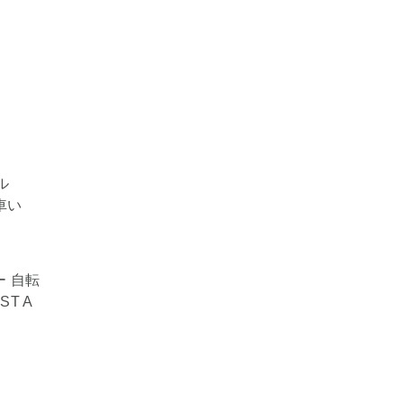
ー 自転
ST A