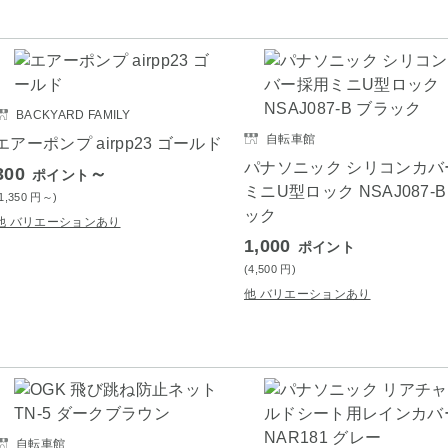
BACKYARD FAMILY
自転車館
エアーポンプ airpp23 ゴールド
パナソニック シリコンカバ
300
～
ポイント
ミニU型ロック NSAJ087-B
(1,350
円
～)
ック
他 バリエーションあり
1,000
ポイント
(4,500
円
)
他 バリエーションあり
自転車館