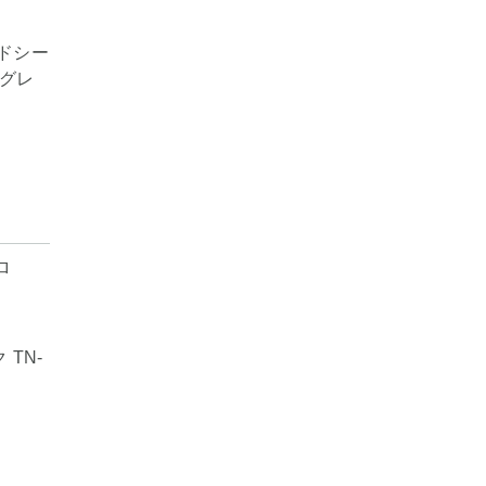
ドシー
 グレ
 TN-