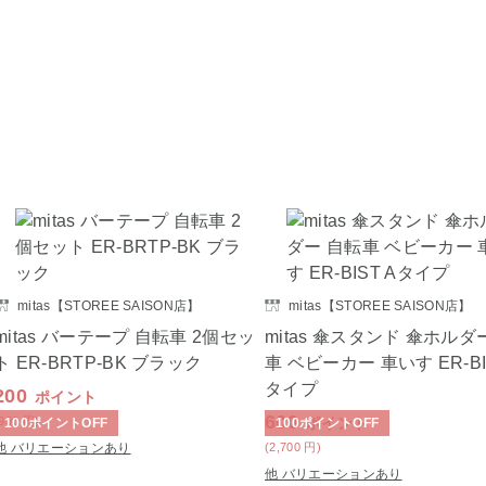
mitas【STOREE SAISON店】
mitas【STOREE SAISON店】
mitas バーテープ 自転車 2個セッ
mitas 傘スタンド 傘ホルダ
ト ER-BRTP-BK ブラック
車 ベビーカー 車いす ER-BI
タイプ
200
ポイント
600
(900
円
)
ポイント
100
ポイント
OFF
100
ポイント
OFF
他 バリエーションあり
(2,700
円
)
他 バリエーションあり