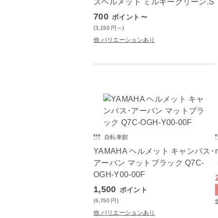
ズヘルメット ミルキーグリーン.S
700
～
ポイント
(3,150
円
～)
他 バリエーションあり
自転車館
YAMAHA ヘルメット キャンバス･
アーバン マットブラック Q7C-
OGH-Y00-00F
1,500
ポイント
(6,750
円
)
他 バリエーションあり