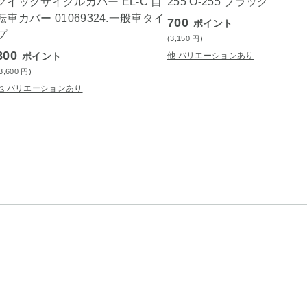
クイックサイクルカバー EL-C 自
255 O-255 ブラック
転車カバー 01069324.一般車タイ
700
ポイント
プ
(3,150
円
)
800
ポイント
他 バリエーションあり
(3,600
円
)
他 バリエーションあり