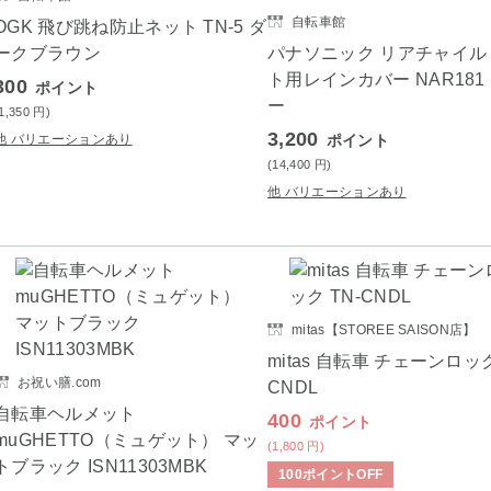
自転車館
OGK 飛び跳ね防止ネット TN-5 ダ
ークブラウン
パナソニック リアチャイル
ト用レインカバー NAR181
300
ポイント
ー
(1,350
円
)
3,200
他 バリエーションあり
ポイント
(14,400
円
)
他 バリエーションあり
mitas【STOREE SAISON店】
mitas 自転車 チェーンロック
お祝い膳.com
CNDL
自転車ヘルメット
400
ポイント
muGHETTO（ミュゲット） マッ
(1,800
円
)
トブラック ISN11303MBK
100
ポイント
OFF