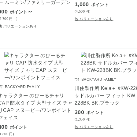
ー ムーミン/ファミリーガーデン
1,000
ポイント
600
～
ポイント
(4,500
円
)
(2,700
円
～)
他 バリエーションあり
他 バリエーションあり
BACKYARD FAMILY
BACKYARD FAMILY
川住製作所 Keia＋ #KW-22
キャラクター のびーるチャリ
サドルカバー フィット KW-
CAP 防水タイプ 大型サイズ チャ
228BK BK.ブラック
リCAP スヌーピー/ワンポイント
300
ポイント
フェイス
(1,350
円
)
400
ポイント
他 バリエーションあり
(1,800
円
)