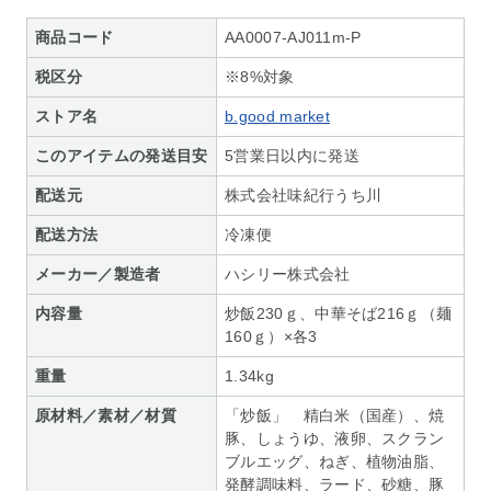
商品コード
AA0007-AJ011m-P
税区分
※8%対象
ストア名
b.good market
このアイテムの発送目安
5営業日以内に発送
配送元
株式会社味紀行うち川
配送方法
冷凍便
メーカー／製造者
ハシリー株式会社
内容量
炒飯230ｇ、中華そば216ｇ（麺
160ｇ）×各3
重量
1.34kg
原材料／素材／材質
「炒飯」 精白米（国産）、焼
豚、しょうゆ、液卵、スクラン
ブルエッグ、ねぎ、植物油脂、
発酵調味料、ラード、砂糖、豚