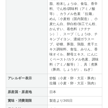
脂、粉末しょうゆ、食塩、香辛
料、でん粉/調味料（アミノ酸
等）、カラメル色素 「拉麺」
めん〔小麦粉（国内製造）、小
麦たん白、卵白粉/加工でん粉、
かんすい、着色料（クチナ
シ）〕、スープ〔しょうゆ、チ
キンブイヨン、濃縮ガラスー
プ、砂糖、豚脂、鶏脂、煮干エ
キス調味料、食塩、みりん、香
味オイル、酵母エキス、にんに
くペースト/カラメル色素、調味
料（アミノ酸等）〕、具〔煮豚
（豚肉、しょうが）、ねぎ〕
アレルギー表示
炒飯（小麦・卵・大豆・豚肉）
拉麺（小麦・卵・大豆・鶏肉）
原産国・原産地
日本
賞味・消費期限
製造より365日