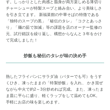
す。しっかりとした肉感と脂身が両方楽しめる薄切り
チャーシューが特製スープと絡み合い、より美味しさ
を引き立てます。 新福菜館の中華そばの特徴である
「独特のスープの黒」「秘伝のタレ」「コクとあっさ
り」「麺の茹で加減」等の課題を店のオーナー監修の
元、試行錯誤を繰り返し、構想からなんと３年をかけ
て完成しました！
炒飯も秘伝のタレが味の決め手
熱したフライパンにサラダ油（バターでも可）をうす
くひき、凍ったままの「特製炒飯」を入れ、 かき混ぜ
ながら中火で約2～3分炒めれば完成。 また、凍ったま
ま皿に平らに盛り、軽くラップをして温めてもOK。
手軽にお店の味を楽しめます。