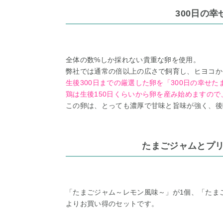
300日の幸
全体の数%しか採れない貴重な卵を使用。
弊社では通常の倍以上の広さで飼育し、ヒヨコか
生後300日までの厳選した卵を「300日の幸せ
鶏は生後150日くらいから卵を産み始めますので
この卵は、とっても濃厚で甘味と旨味が強く、後
たまごジャムとプ
「たまごジャム～レモン風味～」が1個、「たま
よりお買い得のセットです。