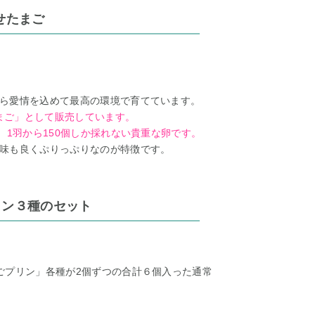
せたまご
ら愛情を込めて最高の環境で育てています。
たまご」として販売しています。
、1羽から150個しか採れない貴重な卵です。
味も良くぷりっぷりなのが特徴です。
リン３種のセット
ごプリン」各種が2個ずつの合計６個入った通常