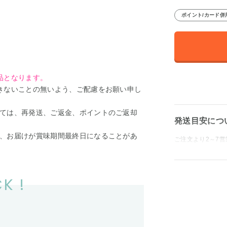
ポイント/カード併
品となります。
きないことの無いよう、ご配慮をお願い申し
ては、再発送、ご返金、ポイントのご返却
発送目安につ
、お届けが賞味期間最終日になることがあ
ご注文より2～7営
K !