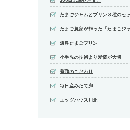
300日の幸せたまご
たまごジャムとプリン３種のセ
たまご農家が作った「たまごジ
濃厚たまごプリン
小手先の技術より愛情が大切
養鶏のこだわり
毎日産みたて卵
エッグハウス川北