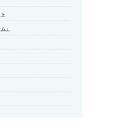
ット
ャム」