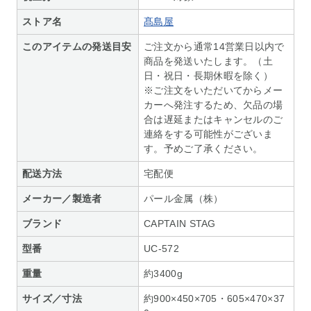
ストア名
髙島屋
このアイテムの発送目安
ご注文から通常14営業日以内で
商品を発送いたします。（土
日・祝日・長期休暇を除く）
※ご注文をいただいてからメー
カーへ発注するため、欠品の場
合は遅延またはキャンセルのご
連絡をする可能性がございま
す。予めご了承ください。
配送方法
宅配便
メーカー／製造者
パール金属（株）
ブランド
CAPTAIN STAG
型番
UC-572
重量
約3400g
サイズ／寸法
約900×450×705・605×470×37