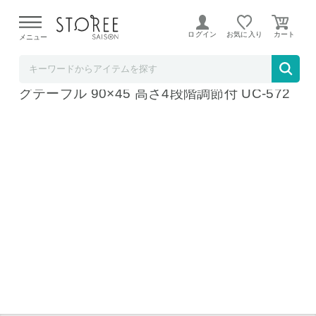
【熊本県での地震による影響について】
令和8年熊本地震に
よる配送遅延が発生しております。
ログイン
お気に入り
メニュー
髙島屋
キャプテンスタッグ ビストロフォールディン
グテーブル 90×45 高さ4段階調節付 UC-572