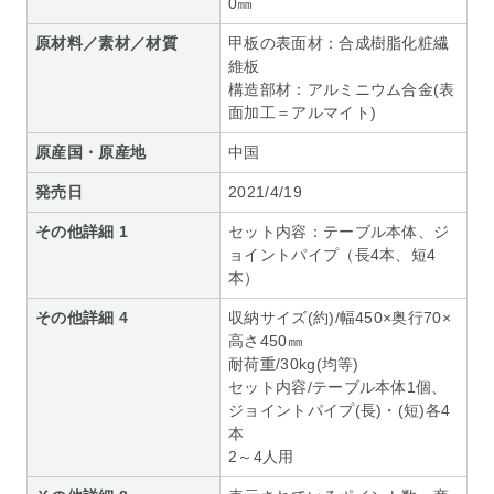
0㎜
原材料／素材／材質
甲板の表面材：合成樹脂化粧繊
維板
構造部材：アルミニウム合金(表
面加工＝アルマイト)
原産国・原産地
中国
発売日
2021/4/19
その他詳細 1
セット内容：テーブル本体、ジ
ョイントパイプ（長4本、短4
本）
その他詳細 4
収納サイズ(約)/幅450×奥行70×
高さ450㎜
耐荷重/30kg(均等)
セット内容/テーブル本体1個、
ジョイントパイプ(長)・(短)各4
本
2～4人用