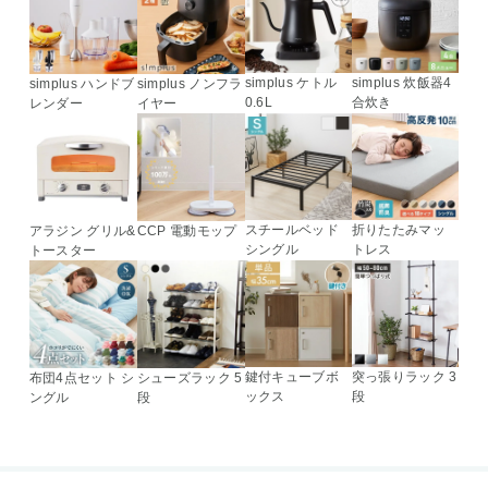
simplus ケトル
simplus 炊飯器4
simplus ハンドブ
simplus ノンフラ
0.6L
合炊き
レンダー
イヤー
スチールベッド
折りたたみマッ
アラジン グリル&
CCP 電動モップ
シングル
トレス
トースター
鍵付キューブボ
突っ張りラック 3
布団4点セット シ
シューズラック 5
ックス
段
ングル
段