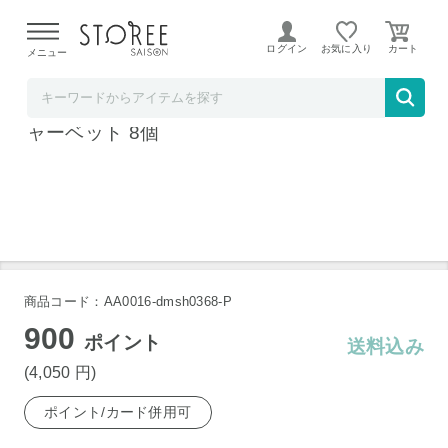
【熊本県での地震による影響について】
令和8年熊本地震に
よる配送遅延が発生しております。
ログイン
お気に入り
メニュー
大丸・松坂屋
北海道 十勝ドルチェ 橋本牧場 プレミアムシ
ャーベット 8個
商品コード：AA0016-dmsh0368-P
900
ポイント
送料込み
(4,050
円
)
ポイント/カード併用可