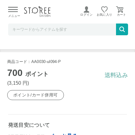
【熊本県での地震による影響について】
令和8年熊本地震に
よる配送遅延が発生しております。
ログイン
お気に入り
メニュー
ULTRA SELECT STORE
本格焼酎 克 かつ 25度 麦 720ml
商品コード：AA0030-ul094-P
700
ポイント
送料込み
(3,150
円
)
ポイント/カード併用可
発送目安について