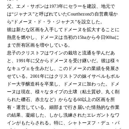
父、エメ・サボンは1973年にセラーを建設、地元で
は“ジャナス”と呼ばれていたCourthezonの自営農場か
ら“ドメーヌ・ド・ラ・ジャナス”を設立した。
彼は新たな区画を入手してドメーヌを拡大することに
熱意を燃やし、ドメーヌは当初の15haから今日90haに
まで所有区画を増やしている。
息子のクリストフはワインの栽培と流通を学んだあ
と、1991年に父からドメーヌを受け継いだ。彼は様々
なキュヴェを生みだし、このドメーヌの業績を発展さ
せている。2001年にはクリストフの妹イサベルもボル
ドー大学醸造科を卒業し、ドメーヌに加わった。ドメ
ーヌは現在、様々なタイプの土壌（粘土質砂、丸く削
られた礫石、赤土など）からなる60以上の区画を所
有・運営している。細部まで行き届いた情熱的な作業
の結果、凝縮した、しかし洗練されたエレガントなワ
インがもたらされる。特に、シャトーヌフ・デュ・パ