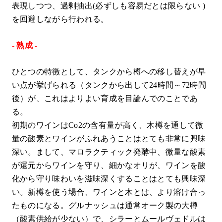
表現しつつ、過剰抽出(必ずしも容易だとは限らない )
を回避しながら行われる。
- 熟成 -
ひとつの特徴として、タンクから樽への移し替えが早
い点が挙げられる（タンクから出して24時間～72時間
後）が、これはよりよい育成を目論んでのことであ
る。
初期のワインはCo2の含有量が高く、木樽を通して微
量の酸素とワインがふれあうことはとても非常に興味
深い。まして、マロラクティック発酵中、微量な酸素
が還元からワインを守り、細かなオリが、ワインを酸
化から守り味わいを滋味深くすることはとても興味深
い。新樽を使う場合、ワインと木とは、より溶け合っ
たものになる。グルナッシュは通常オーク製の大樽
（酸素供給が少ない）で、シラーとムールヴェドルは