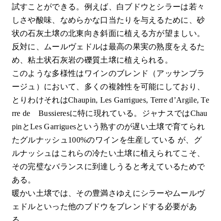
試すことができる。例えば、白ブドウとシラーは若々
しさや酸味、なめらかな口当たりを与えるために、砂
状の石灰土壌の北東向き斜面に植える方が望ましい。
反対に、ムールヴェドルは最高の果実の熟度をえるた
め、粘土状石灰岩の礫質土壌に植えられる。
このような多様性はワインのブレンド（アッサンブラ
ージュ）において、多くの複雑性を可能にしており、
とりわけそれはChaupin, Les Garrigues, Terre d’Argile, Te
rre de Bussieresに特に現れている。ジャナスではChau
pinとLes Garriguesという熟すのが遅い土壌で育てられ
たグルナッシュ100%のワインを生産している が、グ
ルナッシュはこれらの冷たい土壌に植えられてこそ、
その完璧なバランスに到達しうると考えているためで
ある。
暖かい土壌では、その豊満さゆえにシラーやムールヴ
ェドルといった他のブドウをブレンドする必要があ
る。