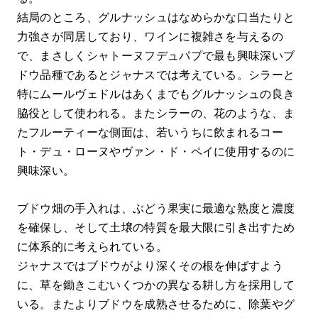
結局のところ、グルナッシュはなめらかな口当たりと
力強さが同居しており、ワインに複雑さを与えるの
で、まさしくシャトーヌフデュパプで最も興味深いブ
ドウ品種であるとジャナスでは考えている。シラーと
特にムールヴェドルはあくまでもグルナッシュの良き
脇役として使われる。またシラーの、花のような、ま
たフルーティーな側面は、若いうちに飲まれるコー
ト・デュ・ローヌやヴァン・ド・ペイに使用するのに
興味深い。
ブドウ畑の手入れは、ぶどう果実に最適な熟度と濃度
を確保し、そして土壌の特質を最大限に引き出すため
に体系的に考えられている。
ジャナスではブドウがより深くその根を伸ばすよう
に、草を鋤きこむいくつかの異なる耕し方を採用して
いる。またよりブドウを成熟させるために、除葉やグ