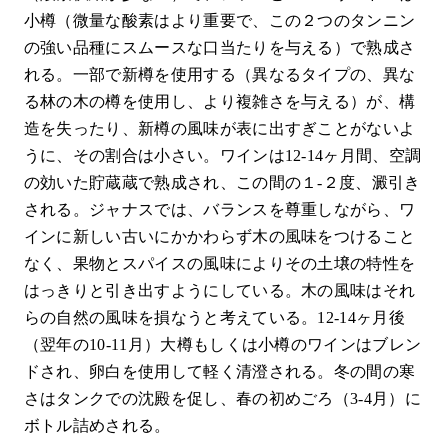
小樽（微量な酸素はより重要で、この２つのタンニン
の強い品種にスムースな口当たりを与える）で熟成さ
れる。一部で新樽を使用する（異なるタイプの、異な
る林の木の樽を使用し、より複雑さを与える）が、構
造を失ったり、新樽の風味が表に出すぎことがないよ
うに、その割合は小さい。ワインは12-14ヶ月間、空調
の効いた貯蔵蔵で熟成され、この間の１-２度、澱引き
される。ジャナスでは、バランスを尊重しながら、ワ
インに新しい古いにかかわらず木の風味をつけること
なく、果物とスパイスの風味によりその土壌の特性を
はっきりと引き出すようにしている。木の風味はそれ
らの自然の風味を損なうと考えている。12-14ヶ月後
（翌年の10-11月）大樽もしくは小樽のワインはブレン
ドされ、卵白を使用して軽く清澄される。冬の間の寒
さはタンクでの沈殿を促し、春の初めごろ（3-4月）に
ボトル詰めされる。