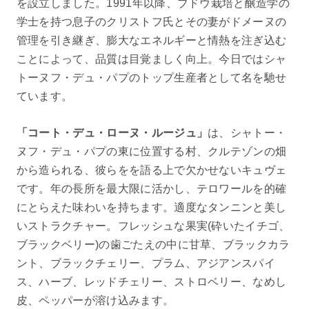
を設立しました。1991年以降、ブドウ栽培と醸造学の
学士を持つ息子のクリストフ氏とその妻がドメーヌの
管理を引き継ぎ、膨大なエネルギーと情熱を注ぎ込む
ことによって、品質は目覚ましく向上。今日ではシャ
トーヌフ・デュ・パプのトップ生産者として名を馳せ
ています。
「コート・デュ・ローヌ・ルージュ」
は、シャトー・
ヌフ・デュ・パプの東に位置する村、クルテゾンの畑
から造られる、彼らをを語る上で欠かせないキュヴェ
です。年の長所を最大限に活かし、テロワールを的確
にとらえた味わいを持ちます。適度なタンニンと美し
いストラクチャー。フレッシュな果実(砕いたイチゴ、
ブラックベリー)の歯ごたえの中に甘草、ブラックカラ
ント、ブラックチェリー、プラム、アジアンスパイ
ス、ハーブ、レッドチェリー、ストロベリー、なめし
皮、ペッパーが溶け込みます。