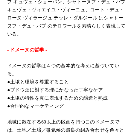
プ キュヴェ・ショーパン、シャトーヌフ・デュ・パプ
キュヴェ・ヴィエイユ・ヴィーニュ、コート・デュ・
ローヌ ヴィラージュ テッレ・ダルジール はシャトー
ヌフ・デュ・パプ のテロワールを素晴らしく表現して
いる。
- ドメーヌの哲学 -
ドメーヌの哲学は４つの基本的な考えに基づいてい
る。
●土壌と環境を尊重すること
●ブドウ畑に対する理にかなった丁寧なケア
●土壌の特性を真に表現するための醸造と熟成
●合理的なマーケティング
地域に散在する60以上の区画を持つこのドメーヌで
は、土地／土壌／微気候の最良の組み合わせを色々と