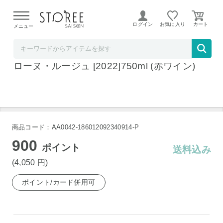
【熊本県での地震による影響について】
令和8年熊本地震に
よる配送遅延が発生しております。
ログイン
お気に入り
メニュー
ワインセラーウメムラ
ドメーヌ・ド・ラ・ジャナス コート・デュ・
ローヌ・ルージュ [2022]750ml (赤ワイン)
商品コード：AA0042-186012092340914-P
900
ポイント
送料込み
(4,050
円
)
ポイント/カード併用可