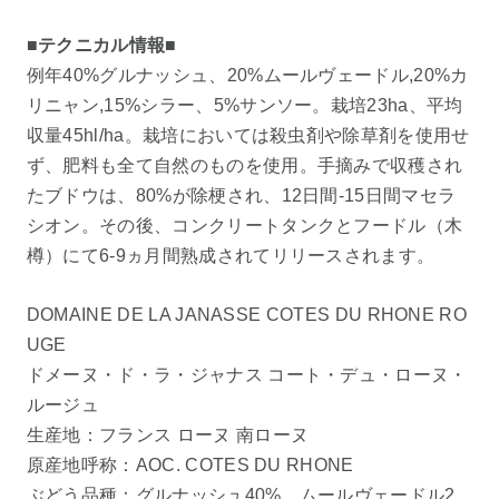
■テクニカル情報■
例年40%グルナッシュ、20%ムールヴェードル,20%カ
リニャン,15%シラー、5%サンソー。栽培23ha、平均
収量45hl/ha。栽培においては殺虫剤や除草剤を使用せ
ず、肥料も全て自然のものを使用。手摘みで収穫され
たブドウは、80%が除梗され、12日間-15日間マセラ
シオン。その後、コンクリートタンクとフードル（木
樽）にて6-9ヵ月間熟成されてリリースされます。
DOMAINE DE LA JANASSE COTES DU RHONE RO
UGE
ドメーヌ・ド・ラ・ジャナス コート・デュ・ローヌ・
ルージュ
生産地：フランス ローヌ 南ローヌ
原産地呼称：AOC. COTES DU RHONE
ぶどう品種：グルナッシュ40%、ムールヴェードル2