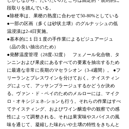
しかしながら、だいたいのところは固定的・規則的に
段取りを踏んでいる。
●除梗率は、果梗の熟度に合わせて50-80%としている
●一部の区画（多くは砂状土壌）のグルナッシュの低
温浸漬は2-4日実施。
●基本的に１日１度の手作業によるピジュアージュ
（品の良い抽出のため）
●発酵温度管理（28度-32度） フェノール化合物、タ
ンニンおよび果皮にあるすべての要素を抽出するため
に最適な非常に長期のマセラシオン（3-4週間）。 ●フ
リーランとプレスワインを分けておく。テイスティン
グによって、アッサンブラージュするかどうか決め
る。ヴァン・ド・ペイのためのメルローには、マイク
ロ・オキシジェネ-ションも行う。それらの作業はすべ
てテイスティング、およびワイン醸造中の観察での感
性によって調整される。それは果実味やスパイスの風
味を通じて、凝縮した味わいや土壌の特性をきちんと