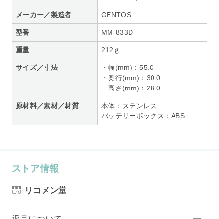
メーカー／製造者
GENTOS
型番
MM-833D
重量
212ｇ
サイズ／寸法
・幅(mm)：55.0
・奥行(mm)：30.0
・高さ(mm)：28.0
原材料／素材／材質
本体：ステンレス
バッテリーボックス：ABS
ストア情報
リコメン堂
返品について