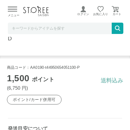
【熊本県での地震による影響について】
令和8年熊本地震に
よる配送遅延が発生しております。
ログイン
お気に入り
メニュー
リコメン堂
GENTOS 電池式 LED ヘッドライト MM-833
D
商品コード：AA0190-t44950654051100-P
1,500
ポイント
送料込み
(6,750
円
)
ポイント/カード併用可
発送目安について