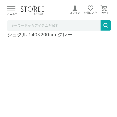
【熊本県での地震による影響について】
令和8年熊本地震に
よる配送遅延が発生しております。
ログイン
お気に入り
メニュー
Natural Life
ふわふわ あったか フランネル 毛布 シングル
シュクル 140×200cm グレー