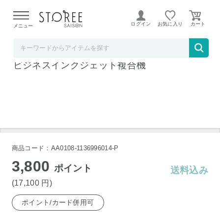
【熊本県での地震による影響について】
令和8年熊本地震に
よる配送遅延が発生しております。
ログイン
お気に入り
メニュー
ヤマダデンキSTOREE SAISON店
キヤノン MAXIFYMB2130 A4プリント対応
ビジネスインクジェット複合機
商品コード：AA0108-1136996014-P
3,800
ポイント
送料込み
(17,100
円
)
ポイント/カード併用可