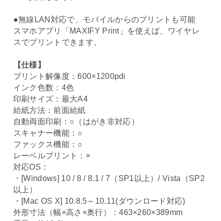
●無線LAN対応で、モバイルからのプリントも可能
スマホアプリ「MAXIFY Print」を使えば、ワイヤレ
スでプリントできます。
【仕様】
プリント解像度：600×1200pdi
インク色数：4色
印刷サイズ：最大A4
給紙方法：前面給紙
自動両面印刷：○（はがき非対応）
スキャナー機能：○
ファックス機能：○
レーベルプリント：×
対応OS：
・[Windows] 10 / 8 / 8.1 / 7（SP1以上）/ Vista（SP2
以上）
・[Mac OS X] 10.8.5～10.11(ダウンロード対応)
外形寸法（幅×高さ×奥行）：463×260×389mm