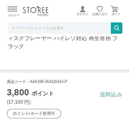
【熊本県での地震による影響について】
令和8年熊本地震に
よる配送遅延が発生しております。
ログイン
お気に入り
メニュー
ヤマダデンキSTOREE SAISON店
パナソニック DMP-BD90S-K ブルーレイデ
ィスクプレーヤー ハイレゾ対応 再生専用 ブ
ラック
商品コード：AA0108-264115014-P
3,800
ポイント
送料込み
(17,100
円
)
ポイント/カード併用可