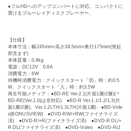
●フルHDへのアップコンバートに対応。コンパクトに
置けるブルーレイディスクプレーヤー。
【仕様】
本体寸法：幅245mm×高さ38.5mm×奥行175mm(突起
部含まず)
本体質量：0.8kg
電源：DC12V 0.8A
消費電力：6W
待機時消費電力：クイックスタート「切」時：約0.5
W、クイックスタート「入」時：約3.5W
再生可能メディア：●BD-RE Ver.2.1(片面1層/2層)(＊
BD-RE(Ver.1.0)は非対応) ●BD-R Ver.1.1/1.2/1.3(片
面1層/2層)、Ver.1.2LTH/1.3LTH(片面1層) ●BD-Vide
o[BONUSVIEW] ●DVD-RW/+RW(ファイナライズ
済) ●DVD-R/+R(ファイナライズ済) ●DVD-R DL/+
R DL(ファイナライズ済) ●DVD-Video ●DVD-R(J