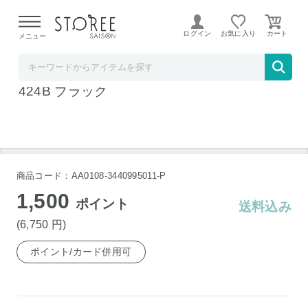
【熊本県での地震による影響について】
令和8年熊本地震に
よる配送遅延が発生しております。
ログイン
お気に入り
メニュー
ヤマダデンキSTOREE SAISON店
ツインバード ポップアップトースター TS-D
424B ブラック
商品コード：AA0108-3440995011-P
1,500
ポイント
送料込み
(6,750
円
)
ポイント/カード併用可