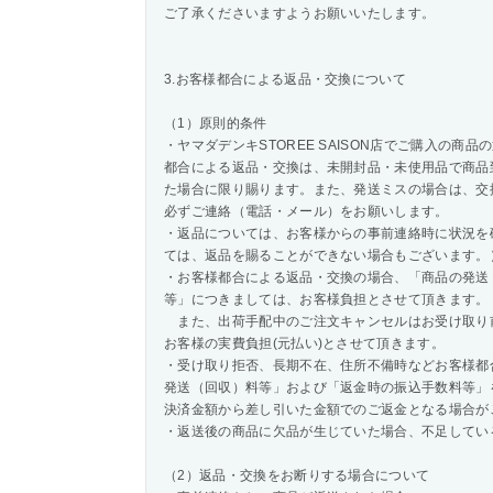
ご了承くださいますようお願いいたします。
3.お客様都合による返品・交換について
（1）原則的条件
・ヤマダデンキSTOREE SAISON店でご購入の
都合による返品・交換は、未開封品・未使用品で商品
た場合に限り賜ります。また、発送ミスの場合は、交
必ずご連絡（電話・メール）をお願いします。
・返品については、お客様からの事前連絡時に状況を
ては、返品を賜ることができない場合もございます。
・お客様都合による返品・交換の場合、「商品の発送
等」につきましては、お客様負担とさせて頂きます。
また、出荷手配中のご注文キャンセルはお受け取り
お客様の実費負担(元払い)とさせて頂きます。
・受け取り拒否、長期不在、住所不備時などお客様都
発送（回収）料等」および「返金時の振込手数料等」
決済金額から差し引いた金額でのご返金となる場合が
・返送後の商品に欠品が生じていた場合、不足してい
（2）返品・交換をお断りする場合について