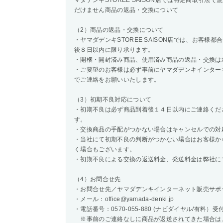
マダデンキSTOREE SAISON店では特定商取引
だけません商品の返品・交換について
（2）商品の返品・交換について
・ヤマダデンキSTOREE SAISON店では、お客
後８日以内に限り承ります。
・開梱・開封済み商品、使用済み商品の返品・交換は
・ご要望のお客様は必ず事前にヤマダデンキインター
でご連絡をお願いいたします。
（3）初期不良対応について
・初期不良は必ず商品到着後１４日以内にご連絡くだ
す。
・交換商品の手配がつかない場合はキャンセルでの対
・当社にて初期不良の判断がつかない場合はお客様か
く場合もございます。
・初期不良による交換の返送料金、発送料金は弊社に
（4）お問合せ先
・お問合せ先／ヤマダデンキインターネット販売サポ
・メール：office@yamada-denki.jp
・電話番号：0570-055-880 (ナビダイヤル/有料）受付日
※事前のご連絡なしに商品が返送されてきた場合は