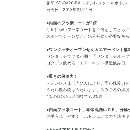
象印 SD-BX20-BA ステンレスクールボトル 
発売日：2018年2月21日
●内面のフッ素コートが2倍！
サビに強いフッ素コートを２倍としてさらに
スポーツシーンなど、水分補給が必要なあら
●ワンタッチオープンせん＆エアーベント構
ワンタッチでフタが開く「ワンタッチオープ
ゴクゴク飲める「エアーベント構造飲み口」
●驚きの保冷力！
ステンレスまほうびんにより、高い保冷力を
冷たい飲み物は冷たいまま、飲みごろの温度
4℃の冷水が6時間後でも8℃以下！
●内面フッ素コート、本体丸洗いＯＫ、分解
お手入れしやすく、ボトルはいつでも清潔キ
●Ａg+抗菌加工飲み口せん