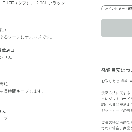
「TUFF（タフ）」 2.06L ブラック
ポイント/カード併
強く！
ゆるシーンにオススメです。
造飲み口
ンせん」
発送目安につ
お取り寄せ 通常14
実現！
を長時間キープします。
決済方法に関する
クレジットカード
認から商品発送ま
ジットカードの有
せん
ープ！
ご注文時は有効で
でない場合、商品