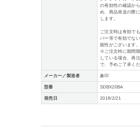
の有効性の確認か
め、商品発送の際
します。
ご注文時は有効で
バー等で有効でな
能性がございます
※ご注文時に期間
している場合、再
で、予めご了承く
メーカー／製造者
象印
型番
SDBX20BA
発売日
2018/2/21