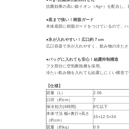
抗菌効果の高い銀イオン（Ag+）を配合し
●底まで強い！樹脂ガード
本体底部に樹脂ガードをつけているので、ハ
●氷が入れやすい！広口約７cm
広口容器で氷が入れやすく、飲み物の冷たさ
●バッグに入れても安心！結露抑制構造
フタ部分に空気断熱層を採用。
冷たい飲み物を入れても結露しにくい構造で
【仕様】
容量（L）
2.06
口径（約cm）
7
保冷効力(6時間)
8℃以下
本体寸法 幅×奥行×高さ
15×12.5×34
（約cm）
質量（約kg）
0.9