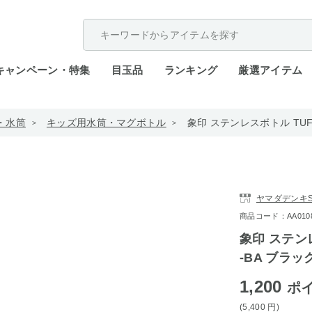
配送遅延が発生しております。
キャンペーン・特集
目玉品
ランキング
厳選アイテム
・水筒
キッズ用水筒・マグボトル
象印 ステンレスボトル TUFF 
ヤマダデンキST
商品コード：AA0108-
象印 ステンレス
-BA ブラッ
1,200
ポ
(5,400
円
)