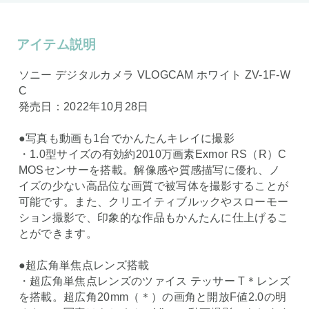
アイテム説明
ソニー デジタルカメラ VLOGCAM ホワイト ZV-1F-W
C
発売日：2022年10月28日
●写真も動画も1台でかんたんキレイに撮影
・1.0型サイズの有効約2010万画素Exmor RS（R）C
MOSセンサーを搭載。解像感や質感描写に優れ、ノ
イズの少ない高品位な画質で被写体を撮影することが
可能です。また、クリエイティブルックやスローモー
ション撮影で、印象的な作品もかんたんに仕上げるこ
とができます。
●超広角単焦点レンズ搭載
・超広角単焦点レンズのツァイス テッサー T＊レンズ
を搭載。超広角20mm（＊）の画角と開放F値2.0の明