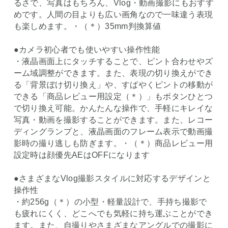
るさで、写真はもちろん、Vlog・動画撮影にもおすす
めです。人間の目よりも広い画角なので一味違う表現
も楽しめます。・（＊）35mm判換算値
●カメラ初心者でも使いやすい操作性能
・液晶画面上にタッチすることで、ピント合わせやズ
ーム域調整ができます。また、表現の切り換えができ
る「背景ぼけ切り換え」や、すばやくピントの移動が
できる「商品レビュー用設定（＊）」もボタンひとつ
で切り換え可能。かんたんな操作で、手軽にキレイな
写真・動画を撮影することができます。また、レコー
ディングランプと、液晶画面のフレーム表示で動画撮
影時の撮り逃しも防ぎます。・（＊）商品レビュー用
設定時は顔優先AEはOFFになります
●さまざまなVlog撮影スタイルに対応するデザインと
操作性
・約256g（＊）の小型・軽量設計で、手持ち撮影で
も疲れにくく、どこへでも気軽に持ち運ぶことができ
ます。また、自撮りやさまざまなアングルでの撮影に