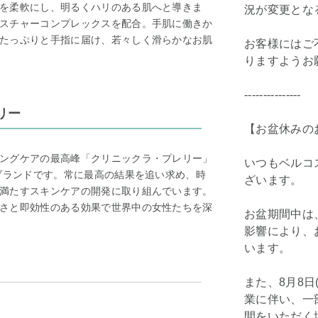
を柔軟にし、明るくハリのある肌へと導きま
況が変更とな
スチャーコンプレックスを配合。手肌に働きか
たっぷりと手指に届け、若々しく滑らかなお肌
お客様にはご
りますようお
---------------
リー
【お盆休みの
ングケアの最高峰「クリニックラ・プレリー」
いつもベルコ
メブランドです。常に最高の結果を追い求め、時
ざいます。
満たすスキンケアの開発に取り組んでいます。
さと即効性のある効果で世界中の女性たちを深
お盆期間中は
影響により、
います。
また、8月8日
業に伴い、一
間をいただく