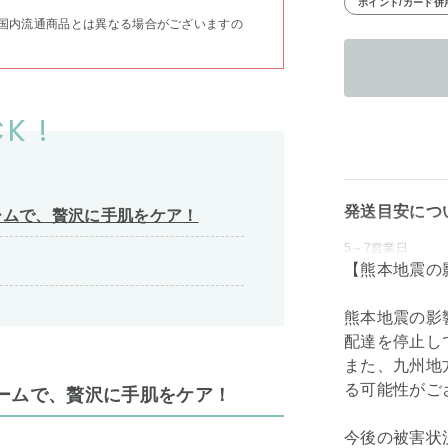
ポイント/カード併
国内流通商品とは異なる場合がございますの
K !
発送目安につ
ームで、贅沢に手肌をケア！
5～7営業日
【熊本地震の
熊本地震の影
配達を停止し
また、九州地
る可能性がご
ームで、贅沢に手肌をケア！
今後の被害状