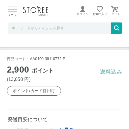
【熊本県での地震による影響について】
令和8年熊本地震に
よる配送遅延が発生しております。
ログイン
お気に入り
メニュー
ベルコスメ
ポーラ ホワイトショット SXS N 20ml
商品コード：AA0109-38110772-P
2,900
ポイント
送料込み
(13,050
円
)
ポイント/カード併用可
発送目安について