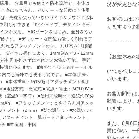
採用。 お風呂でも使える防水設計で、本体は
況が変更とな
 全身はもちろん、デリケートな部位にも使用
定刃は、先端が尖っていないワイド＆ラウンド形状
お客様にはご
で剃りができる「I字シェイプ」デザイン 各部
りますようお
ンを採用。 VIOゾーンをはじめ、全身をやさ
能です。 ■デリケートな部位も優しく剃れるア
---------------
剃れるアタッチメント付き。 刈り高を11段階
 ダイヤル操作により、1mm刻みで3～12mm
【お盆休みの
洗浄 刃を外さずに本体ごと水洗い可能。 手間
快適に使えます。 ■海外でも使えるオートボル
いつもベルコ
、国内でも海外でも使用可能です。 ■本体寸法：
ざいます。
ト含まず） ■本体重量：約150g（アタッチメント含ま
.9cm ■電源方式：充電式 ■電源・電圧：AC100V ■
お盆期間中は
間（室温0～35℃） ■使用可能時間：連続約50分
影響により、
0mAh） ■アタッチメント：長さそろえ用アタッ
います。
ッチメント（2mm） ■防水設計：○ ■水洗い：○
ろえアタッチメント、肌ガードアタッチメント、
また、8月8日
チ ■生産国：中国
業に伴い、一
間をいただく