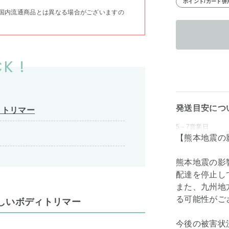
ポイント/カード併
国内流通商品とは異なる場合がございますの
K !
発送目安につ
ィトリマー
5～7営業日
【熊本地震の
熊本地震の影
配達を停止し
また、九州地
る可能性がご
しいボディトリマー
今後の被害状