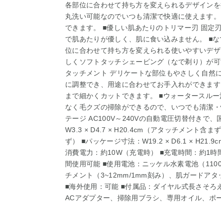
各部位に合わせて持ち方を変えられるデザインを
丸洗い可能なのでいつも清潔で快適に使えます。
できます。 ■優しい肌あたりのトリマー刃 固
で肌あたりが優しく、肌に食い込みません。 ■な
位に合わせて持ち方を変えられる使いやすいデザイ
しくソフトタッチシェービング（なで剃り）が可
タッチメント デリケートな部位もやさしく自然に
に調整でき、用途に合わせてお手入れができます。
まで細かくカットできます。 ■ウォータースルー
なく毛クズの掃除ができるので、いつでも清潔・
テージ AC100V～240Vの自動電圧切替付きで
W3.3 × D4.7 × H20.4cm（アタッチメン
ず） ■パッケージ寸法：W19.2 × D6.1 × H21
消費電力：約10W（充電時） ■充電時間：約1時
間使用可能 ■使用電池：ニッケル水素電池（110
チメント（3~12mm/1mm刻み）、肌ガードアタ
■海外使用：可能 ■付属品：ダイヤル式長さそ
ACアダプター、掃除用ブラシ、専用オイル、ポー