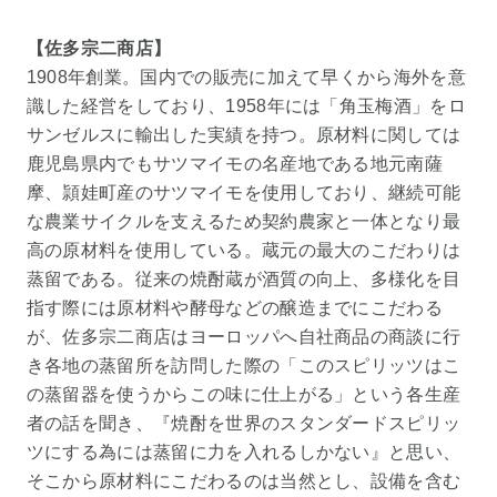
【佐多宗二商店】
1908年創業。国内での販売に加えて早くから海外を意
識した経営をしており、1958年には「角玉梅酒」をロ
サンゼルスに輸出した実績を持つ。原材料に関しては
鹿児島県内でもサツマイモの名産地である地元南薩
摩、頴娃町産のサツマイモを使用しており、継続可能
な農業サイクルを支えるため契約農家と一体となり最
高の原材料を使用している。蔵元の最大のこだわりは
蒸留である。従来の焼酎蔵が酒質の向上、多様化を目
指す際には原材料や酵母などの醸造までにこだわる
が、佐多宗二商店はヨーロッパへ自社商品の商談に行
き各地の蒸留所を訪問した際の「このスピリッツはこ
の蒸留器を使うからこの味に仕上がる」という各生産
者の話を聞き、『焼酎を世界のスタンダードスピリッ
ツにする為には蒸留に力を入れるしかない』と思い、
そこから原材料にこだわるのは当然とし、設備を含む