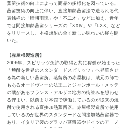
蒸留技術の向上によって商品の多様化を図っている。
蒸留技術の向上に伴い、直接加熱蒸留法で造られる代
表銘柄の「晴耕雨読」や「不二才」などに加え、近年
では間接加熱蒸留シリーズの「XXⅣ」や「LXX」など
をリリースし、本格焼酎の全く新しい味わいの扉を開
いた。
【赤屋根製造所】
2006年、スピリッツ免許の取得と共に稼働が始まった
「焼酎を世界のスタンダードスピリッツ」へ昇華させ
る為の新しい蒸留所。蒸留所の赤屋根は、蔵元の師で
もあるオードヴィーの法王ことジャンポール・メッテ
の蔵があるフランス・アルザス地方の街並みを想わせ
る佇まい。以前より本館で稼働しているのが従来の焼
酎で使用される直接加熱蒸留器。赤屋根製造所で使用
しているのが世界のスタンダードな間接加熱蒸留器で
あり、イタリア製のグラッパ蒸留器やドイツのアーノ