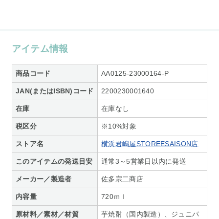
アイテム情報
商品コード
AA0125-23000164-P
JAN(またはISBN)コード
2200230001640
在庫
在庫なし
税区分
※10%対象
ストア名
横浜君嶋屋STOREESAISON店
このアイテムの発送目安
通常3～5営業日以内に発送
メーカー／製造者
佐多宗二商店
内容量
720ｍｌ
原材料／素材／材質
芋焼酎（国内製造）、ジュニパ