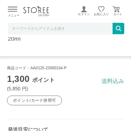
【熊本県での地震による影響について】
令和8年熊本地震に
よる配送遅延が発生しております。
ログイン
お気に入り
メニュー
横浜君嶋屋STOREESAISON店
AKAYANE クラフトジン ジュニパーベリー 7
20ml
商品コード：AA0125-23000164-P
1,300
ポイント
送料込み
(5,850
円
)
ポイント/カード併用可
発送目安について