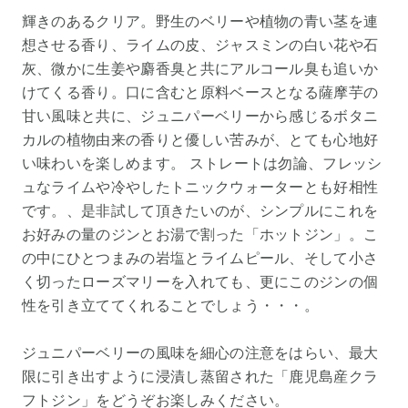
輝きのあるクリア。野生のベリーや植物の青い茎を連
想させる香り、ライムの皮、ジャスミンの白い花や石
灰、微かに生姜や麝香臭と共にアルコール臭も追いか
けてくる香り。口に含むと原料ベースとなる薩摩芋の
甘い風味と共に、ジュニパーベリーから感じるボタニ
カルの植物由来の香りと優しい苦みが、とても心地好
い味わいを楽しめます。 ストレートは勿論、フレッシ
ュなライムや冷やしたトニックウォーターとも好相性
です。、是非試して頂きたいのが、シンプルにこれを
お好みの量のジンとお湯で割った「ホットジン」。こ
の中にひとつまみの岩塩とライムピール、そして小さ
く切ったローズマリーを入れても、更にこのジンの個
性を引き立ててくれることでしょう・・・。
ジュニパーベリーの風味を細心の注意をはらい、最大
限に引き出すように浸漬し蒸留された「鹿児島産クラ
フトジン」をどうぞお楽しみください。