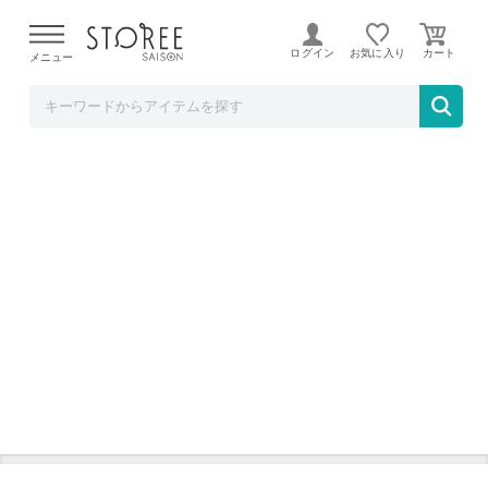
【熊本県での地震による影響について】
令和8年熊本地震に
よる配送遅延が発生しております。
ログイン
お気に入り
メニュー
福田酒造オンラインショップ
先人訓 25％ 720ml
先人訓 25％ 720ml
会社外観
球磨焼酎ができるまで
製麹工程
一次仕込み
二次仕込み