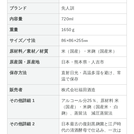
ブランド
先人訓
内容量
720ml
重量
1650ｇ
サイズ／寸法
86×86×255㎜
原材料／素材／材質
米（国産）・米麹（国産米）
原産国・原産地
日本・熊本県・人吉市
保存方法
直射日光・高温多湿を避け、常
温で保存
販売者
株式会社福田酒造
その他詳細 1
アルコール分25％、原材料 米
（国産）・米麹（国産米・:白
麹）、蒸留法 減圧蒸留法
その他詳細 2
日本最古の復刻黒麹菌と江戸時
代の清酒酵母で仕込み、一次は