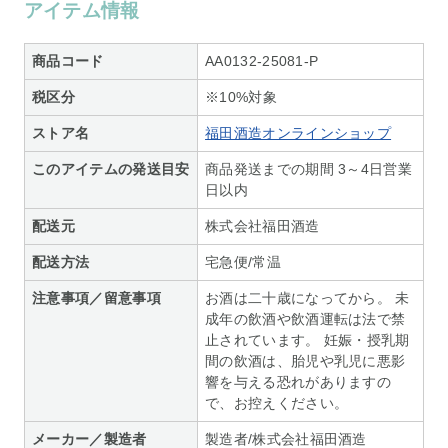
アイテム情報
商品コード
AA0132-25081-P
税区分
※10%対象
ストア名
福田酒造オンラインショップ
このアイテムの発送目安
商品発送までの期間 3～4日営業
日以内
配送元
株式会社福田酒造
配送方法
宅急便/常温
注意事項／留意事項
お酒は二十歳になってから。 未
成年の飲酒や飲酒運転は法で禁
止されています。 妊娠・授乳期
間の飲酒は、胎児や乳児に悪影
響を与える恐れがありますの
で、お控えください。
メーカー／製造者
製造者/株式会社福田酒造