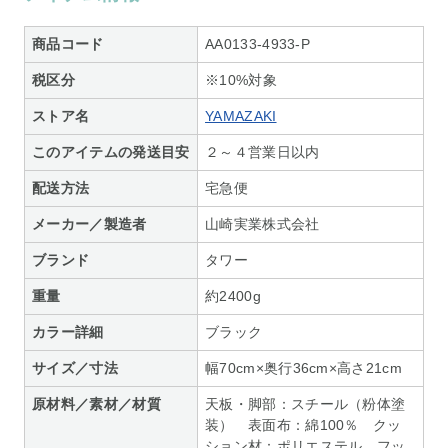
商品コード
AA0133-4933-P
税区分
※10%対象
ストア名
YAMAZAKI
このアイテムの発送目安
２～４営業日以内
配送方法
宅急便
メーカー／製造者
山崎実業株式会社
ブランド
タワー
重量
約2400g
カラー詳細
ブラック
サイズ／寸法
幅70cm×奥行36cm×高さ21cm
原材料／素材／材質
天板・脚部：スチール（粉体塗
装） 表面布：綿100％ クッ
ション材：ポリエステル フッ