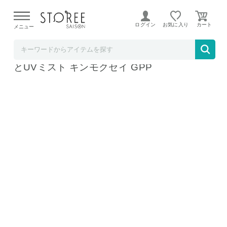
【熊本県での地震による影響について】
令和8年熊本地震に
よる配送遅延が発生しております。
ログイン
お気に入り
メニュー
TOKUTOKUNET
日焼け止め UVミスト SPF32 PA+++ ゆるり
とUVミスト キンモクセイ GPP