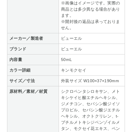
※画像はイメージです。実際の
商品とは多少異なる場合があり
ます。
※開封後の返品は承っておりま
せん。
メーカー／製造者
ビューエル
ブランド
ビューエル
内容量
50mL
カラー詳細
キンモクセイ
サイズ／寸法
外装サイズ W100×37×190mm
原材料／素材／材質
シクロペンタシロキサン、メト
キシケイヒ酸エチルヘキシル、
ジメチコン、セバシン酸ジイソ
プロピル、セバシン酸ジエチル
ヘキシル、オクトクリレン、t-
ブチルメトキシジベンゾイルメ
タン、モクセイ花エキス、ペン