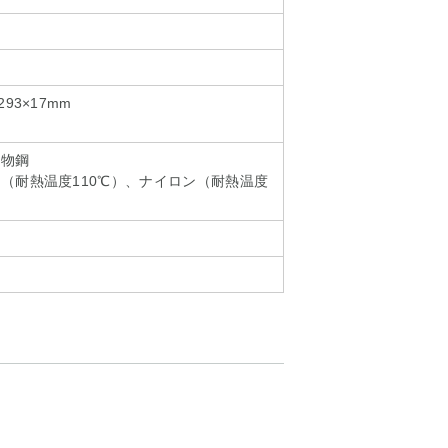
93×17mm
刃物鋼
（耐熱温度110℃）、ナイロン（耐熱温度