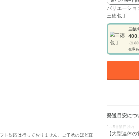
ポイント/カード併
バリエーショ
三徳包丁
三徳
400
（1,8
在庫あ
発送目安につ
1～5営業日以内
【大型連休の
フト対応は行っておりません。ご了承のほど宜