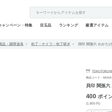
配送遅延が発生しております。
キャンペーン・特集
目玉品
ランキング
厳選アイテム
用品・調理道具
包丁・ナイフ・包丁研ぎ
貝印 関孫六 わかたけ
TOKUTOKUN
商品コード：AA0163-4
貝印 関孫六 
400
ポイ
(1,800
円
)