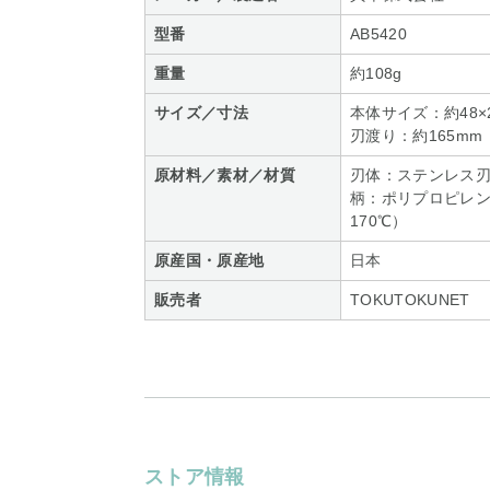
型番
AB5420
重量
約108g
サイズ／寸法
本体サイズ：約48×2
刃渡り：約165mm
原材料／素材／材質
刃体：ステンレス
柄：ポリプロピレン
170℃）
原産国・原産地
日本
販売者
TOKUTOKUNET
ストア情報