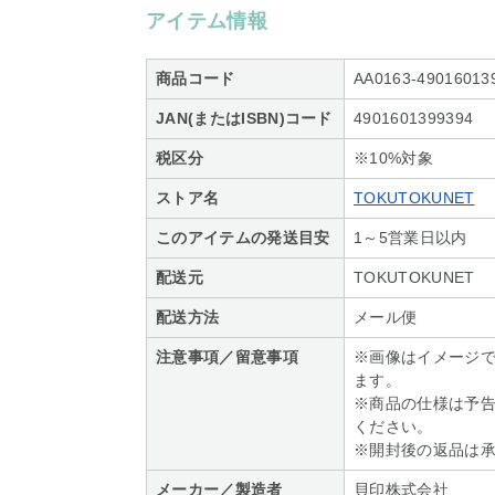
アイテム情報
商品コード
AA0163-49016013
JAN(またはISBN)コード
4901601399394
税区分
※10%対象
ストア名
TOKUTOKUNET
このアイテムの発送目安
1～5営業日以内
配送元
TOKUTOKUNET
配送方法
メール便
注意事項／留意事項
※画像はイメージ
ます。
※商品の仕様は予
ください。
※開封後の返品は
メーカー／製造者
貝印株式会社