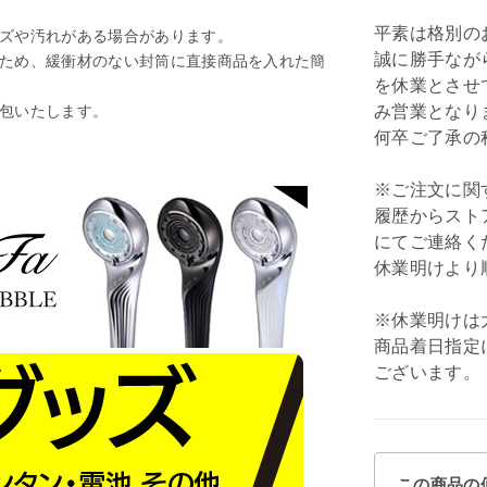
平素は格別の
ズや汚れがある場合があります。
誠に勝手ながら弊
ため、緩衝材のない封筒に直接商品を入れた簡
を休業とさせて
包いたします。
み営業となり
何卒ご了承の
※ご注文に関
履歴からスト
にてご連絡く
休業明けより
※休業明けは
商品着日指定
ございます。
この商品の