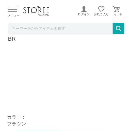
【熊本県での地震による影響について】
令和8年熊本地震に
よる配送遅延が発生しております。
ログイン
お気に入り
メニュー
TOKUTOKUNET
萩原 カフェテーブル 丸型 ブラウン LT-4918
BR
カラー：
ブラウン