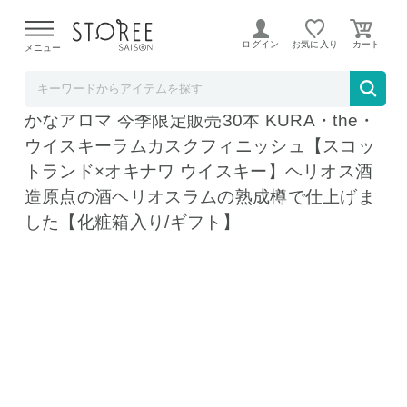
【熊本県での地震による影響について】
令和8年熊本地震に
よる配送遅延が発生しております。
ログイン
お気に入り
メニュー
蔵元直営ヘリオス酒造 STOREE SAISON店
※再入荷しました※自社製造ラム由来の甘や
かなアロマ 今季限定販売30本 KURA・the・
ウイスキーラムカスクフィニッシュ【スコッ
トランド×オキナワ ウイスキー】ヘリオス酒
造原点の酒ヘリオスラムの熟成樽で仕上げま
した【化粧箱入り/ギフト】