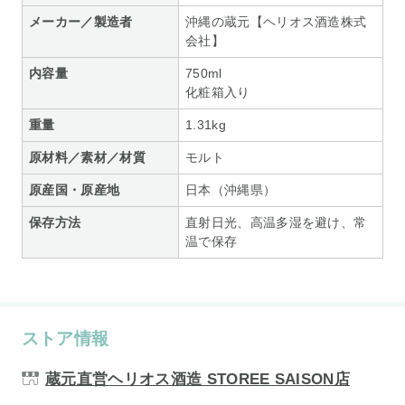
メーカー／製造者
沖縄の蔵元【ヘリオス酒造株式
会社】
内容量
750ml
化粧箱入り
重量
1.31kg
原材料／素材／材質
モルト
原産国・原産地
日本（沖縄県）
保存方法
直射日光、高温多湿を避け、常
温で保存
ストア情報
蔵元直営ヘリオス酒造 STOREE SAISON店