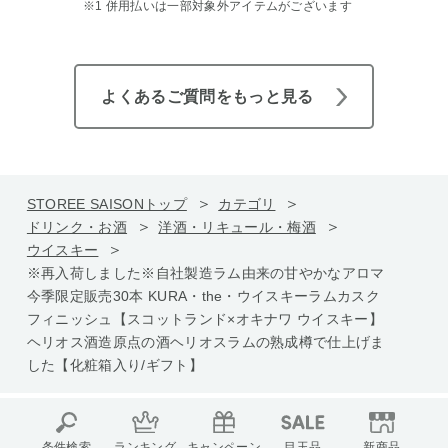
※1 併用払いは一部対象外アイテムがございます
よくあるご質問をもっと見る
STOREE SAISONトップ
カテゴリ
ドリンク・お酒
洋酒・リキュール・梅酒
ウイスキー
※再入荷しました※自社製造ラム由来の甘やかなアロマ
今季限定販売30本 KURA・the・ウイスキーラムカスク
フィニッシュ【スコットランド×オキナワ ウイスキー】
ヘリオス酒造原点の酒ヘリオスラムの熟成樽で仕上げま
した【化粧箱入り/ギフト】
条件検索
ランキング
キャンペーン
目玉品
新商品