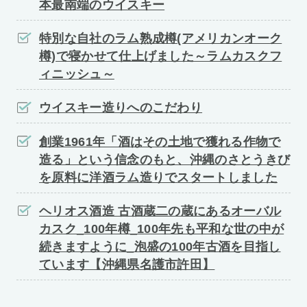
本最南端のウイスキー
特別な自社のラム熟成樽(アメリカンオーク
樽)で寝かせて仕上げました～ラムカスクフ
ィニッシュ～
ウイスキー造りへのこだわり
創業1961年「酒はその土地で獲れる作物で
造る」という信念のもと、沖縄のさとうきび
を原料に洋酒ラム造りでスタートしました
ヘリオス酒造 古酒蔵二の蔵にあるオーバル
カスク_100年樽_100年先も平和な世の中が
続きますように_泡盛の100年古酒を目指し
ています【沖縄県名護市許田】