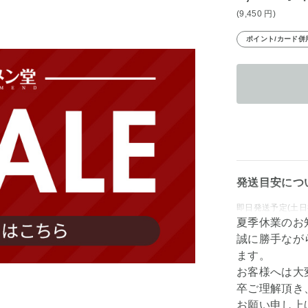
(9,450
円
)
ポイント/カード併
発送目安につ
即日発送予定(土日
夏季休業のお
誠に勝手なが
ます。
お客様へは大
卒ご理解頂き
お願い申し上