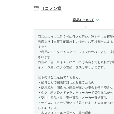
リコメン堂
返品について
商品によっては注文後に仕入を行い、速やかに出荷準
当店より【出荷手配済み】の場合、お客様都合による
ません。
ご利用のモニターやスマートフォンの仕様により、実
ざいます。
商品の「色・サイズ」については当店までお気軽にお
イメージ違いによる返品・交換は承りかねます。
以下の場合は返品できません。
・家具などで梱包開封し組み立てたもの
・使用済み（間違った商品が届いた場合も使用済みな
・タグ／箱／袋／ギャランティーカード等付属品が欠
・受注生産品・取り寄せ商品・メーカー直送商品
・サイズのイメージ違い（「思ったよりも大きかった
してあります。
・当店よりメールが届かない等の理由