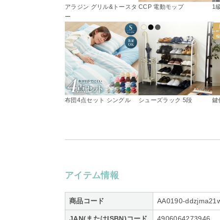
アラジン グリル&トースタ
CCP 電動モップ
1
ー
布団4点セット シングル
シューズラック 5段
鍵
アイテム情報
商品コード
AA0190-ddzjma21
JAN(またはISBN)コード
4906064273946