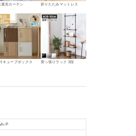
級遮光カーテン
折りたたみマットレス
付キューブボックス
突っ張りラック 3段
wh-P