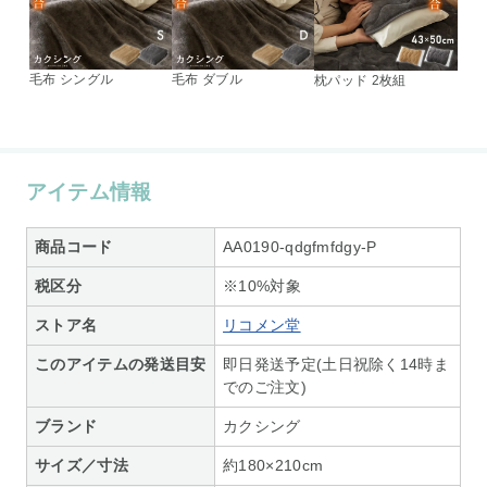
毛布 シングル
毛布 ダブル
枕パッド 2枚組
アイテム情報
商品コード
AA0190-qdgfmfdgy-P
税区分
※10%対象
ストア名
リコメン堂
このアイテムの発送目安
即日発送予定(土日祝除く14時ま
でのご注文)
ブランド
カクシング
サイズ／寸法
約180×210cm