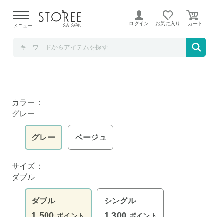
【熊本県での地震による影響について】
令和8年熊本地震に
よる配送遅延が発生しております。
ログイン
お気に入り
メニュー
リコメン堂
カクシング グラフェン毛布 ダブル グレー
カラー：
グレー
グレー
ベージュ
サイズ：
ダブル
ダブル
シングル
1,500
1,300
ポイント
ポイント