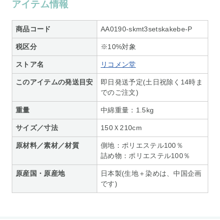
アイテム情報
商品コード
AA0190-skmt3setskakebe-P
税区分
※10%対象
ストア名
リコメン堂
このアイテムの発送目安
即日発送予定(土日祝除く14時ま
でのご注文)
重量
中綿重量：1.5kg
サイズ／寸法
150Ｘ210cm
原材料／素材／材質
側地：ポリエステル100％
詰め物：ポリエステル100％
原産国・原産地
日本製(生地＋染めは、中国企画
です)