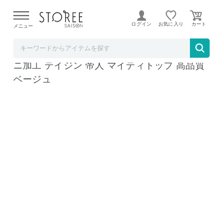
【熊本県での地震による影響について】
令和8年熊本地震に
よる配送遅延が発生しております。
ログイン
お気に入り
メニュー
リコメン堂
掛け布団 日本製 シングル 単品 抗菌防臭防ダ
ニ加工 テイジン 帝人 マイティトップ 高品質
ベージュ