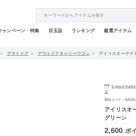
配送遅延が発生しております。
キャンペーン・特集
目玉品
ランキング
厳選アイテム
アウトドア
アウトドアキャリーワゴン
アイリスオーヤマ R
b.good ma
店
商品コード：AA0202-
アイリスオー
グリーン
2,600
ポ