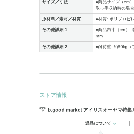
サイズ／寸法
●商品サイズ（cm）
取っ手収納時の場
原材料／素材／材質
●材質: ポリプロ
その他詳細 1
●商品内寸（cm）: 幅
mm
その他詳細 2
●耐荷重: 約80kg
ストア情報
b.good market アイリスオーヤマ特集
返品について