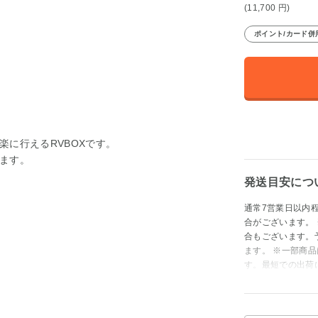
(11,700
円
)
ポイント/カード併
に行えるRVBOXです。
ます。
発送目安につ
通常7営業日以内
合がございます。
合もございます。
ます。 ※一部商
す。最短での出荷