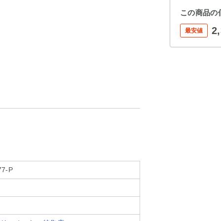
この商品の
2
最安値
77-P