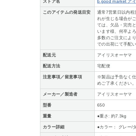
ストア名
b.good marke
このアイテムの発送目安
通常7営業日以内程
れが生じる場合がご
ては、欠品・完売
います様、何卒よろ
多数のご注文によ
での出荷にて手配
配送元
アイリスオーヤマ
配送方法
宅配便
注意事項／留意事項
※製品は予告なく
めご了承ください
メーカー／製造者
アイリスオーヤマ
型番
650
重量
●重さ: 約7.3kg
カラー詳細
●カラー： グレー/