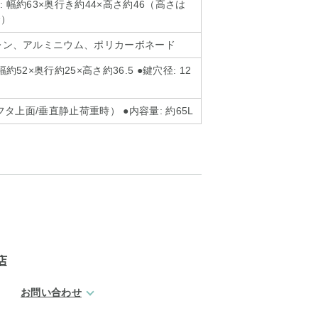
: 幅約63×奥行き約44×高さ約46（高さは
合）
ピレン、アルミニウム、ポリカーボネード
約52×奥行約25×高さ約36.5 ●鍵穴径: 12
（フタ上面/垂直静止荷重時） ●内容量: 約65L
店
お問い合わせ