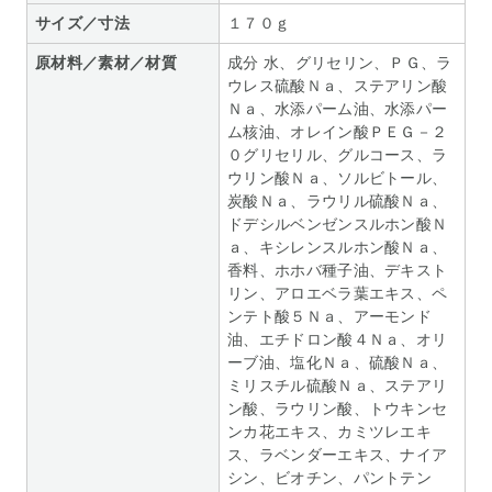
サイズ／寸法
１７０ｇ
原材料／素材／材質
成分 水、グリセリン、ＰＧ、ラ
ウレス硫酸Ｎａ、ステアリン酸
Ｎａ、水添パーム油、水添パー
ム核油、オレイン酸ＰＥＧ－２
０グリセリル、グルコース、ラ
ウリン酸Ｎａ、ソルビトール、
炭酸Ｎａ、ラウリル硫酸Ｎａ、
ドデシルベンゼンスルホン酸Ｎ
ａ、キシレンスルホン酸Ｎａ、
香料、ホホバ種子油、デキスト
リン、アロエベラ葉エキス、ペ
ンテト酸５Ｎａ、アーモンド
油、エチドロン酸４Ｎａ、オリ
ーブ油、塩化Ｎａ、硫酸Ｎａ、
ミリスチル硫酸Ｎａ、ステアリ
ン酸、ラウリン酸、トウキンセ
ンカ花エキス、カミツレエキ
ス、ラベンダーエキス、ナイア
シン、ビオチン、パントテン