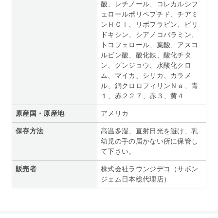
酸、レチノール、コレカルシフ
ェロールポリペプチド、チアミ
ンＨＣｌ、リボフラビン、ピリ
ドキシン、シアノコバラミン、
トコフェロール、葉酸、アスコ
ルビン酸、酸化鉄、酸化チタ
ン、グンジョウ、水酸化クロ
ム、マイカ、シリカ、カラメ
ル、銅クロロフィリンＮａ、青
１、赤２２７、赤３、黄４
原産国・原産地
アメリカ
保存方法
高温多湿、直射日光を避け、乳
幼児の手の届かない所に保管し
て下さい。
販売者
株式会社ラウンジデコ（サボン
ジェム日本総代理店）