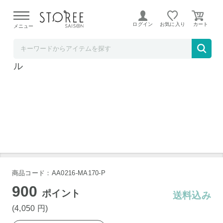
【熊本県での地震による影響について】
令和8年熊本地震に
よる配送遅延が発生しております。
ログイン
お気に入り
メニュー
DECO STORE
Savons gemme フレグランスソープ マーブ
ル
マーブル
マーブル
ドミニクノバック
商品コード：AA0216-MA170-P
900
ポイント
送料込み
(4,050
円
)