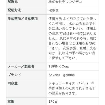
配送元
株式会社ラウンジデコ
配送方法
宅急便
注意事項／留意事項
使用方法 よく泡立ててから優し
くご使用し、水かぬるま湯で十
分に洗い流して下さい。 使用上
の注意 本品は食べ物ではありま
せん。 肌に異常のある時、肌に
合わない場合はご使用をおやめ
下さい。 高温多湿、直射日光を
避け、乳幼児の手の届かない所
に保管して下さい。
メーカー／製造者
TSPINK.Corp
ブランド
Savons gemme
内容量
レギュラーサイズ（170g） ※
手作り加工のためそれぞれ若干
の誤差があります。
重量
170ｇ