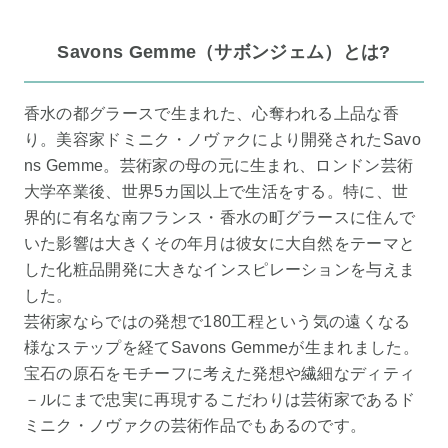
Savons Gemme（サボンジェム）とは?
香水の都グラースで生まれた、心奪われる上品な香
り。美容家ドミニク・ノヴァクにより開発されたSavo
ns Gemme。芸術家の母の元に生まれ、ロンドン芸術
大学卒業後、世界5カ国以上で生活をする。特に、世
界的に有名な南フランス・香水の町グラースに住んで
いた影響は大きくその年月は彼女に大自然をテーマと
した化粧品開発に大きなインスピレーションを与えま
した。
芸術家ならではの発想で180工程という気の遠くなる
様なステップを経てSavons Gemmeが生まれました。
宝石の原石をモチーフに考えた発想や繊細なディティ
－ルにまで忠実に再現するこだわりは芸術家であるド
ミニク・ノヴァクの芸術作品でもあるのです。