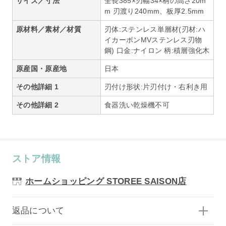
サイズ／寸法
全長385×刃幅34×柄の高さ20m
m 刃渡り240mm、板厚2.5mm
原材料／素材／材質
刃体:ステンレス単層材(刃材:ハ
イカーボンMVステンレス刃物
鋼) 口金:ナイロン 柄:積層強化木
原産国・原産地
日本
その他詳細 1
刃付け形状:片刃付け・右利き用
その他詳細 2
食器洗い乾燥機不可
ストア情報
ホームショッピング STOREE SAISON店
返品について