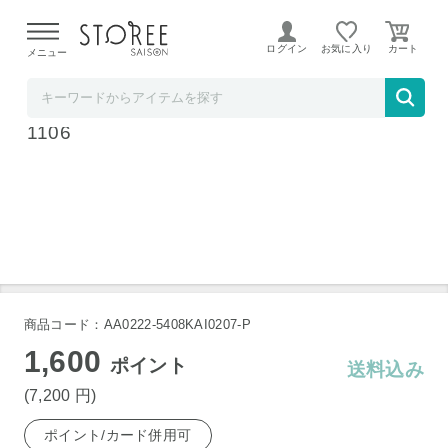
【熊本県での地震による影響について】
令和8年熊本地震に
よる配送遅延が発生しております。
ログイン
お気に入り
メニュー
ホームショッピング STOREE SAISON店
貝印 関孫六 金寿 ST 和包丁 刺身 240mm AK-
1106
商品コード：AA0222-5408KAI0207-P
1,600
ポイント
送料込み
(7,200
円
)
ポイント/カード併用可