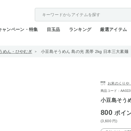
配送遅延が発生しております。
キャンペーン・特集
目玉品
ランキング
厳選アイテム
うめん・ひやむぎ
小豆島そうめん 島の光 黒帯 2kg 日本三大素麺
お米のくりや S
商品コード：AA0228-
小豆島そうめ
800
ポイ
(3,600
円
)