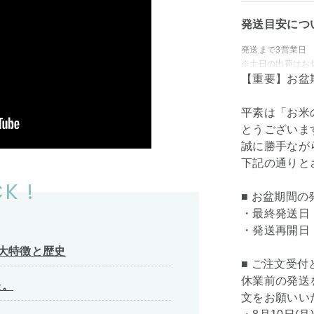
発送目安につ
発送まで3営業日
※土日の出荷はお
【重要】お盆
平素は「お米
とうございま
誠に勝手なが
下記の通りと
K !
■ お盆期間
・最終発送日： 
・発送再開日： 
大特徴と歴史
■ ご注文受
休業前の発送
た。
文をお願いい