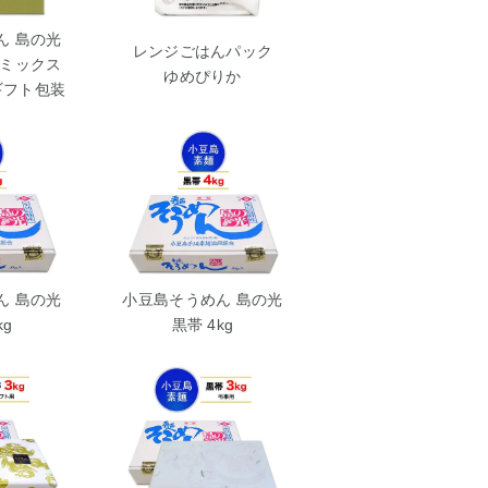
ん 島の光
レンジごはんパック
ブミックス
ゆめぴりか
 ギフト包装
ん 島の光
小豆島そうめん 島の光
kg
黒帯 4kg