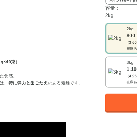
ポイント/カード併
容量：
2kg
2kg
800
（3,6
在庫あ
g×40束）
3kg
1,1
た食感。
（4,9
在庫あ
は、
特に弾力と歯ごたえ
のある素麺です。