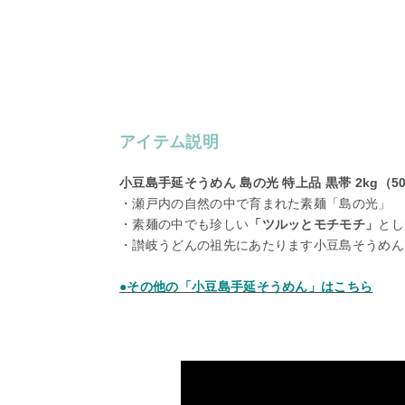
アイテム説明
小豆島手延そうめん 島の光 特上品 黒帯 2kg（50
・瀬戸内の自然の中で育まれた素麺「島の光」
・素麺の中でも珍しい
「ツルッとモチモチ」
とし
・讃岐うどんの祖先にあたります小豆島そうめん
●その他の「小豆島手延そうめん」はこちら