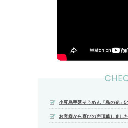
CHEC
小豆島手延そうめん「島の光」5
お客様から喜びの声頂戴しまし