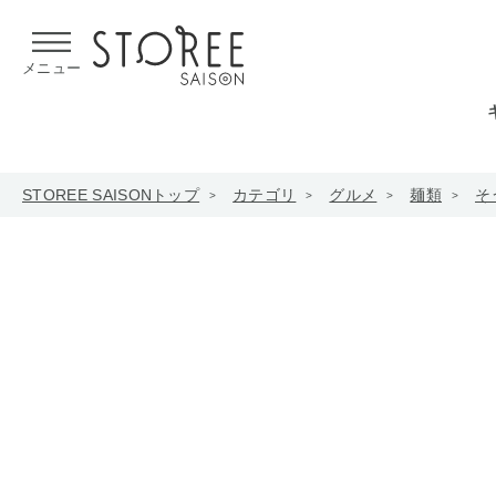
【熊本県での地震による影響について】
令和8年熊本地震による
メニュー
STOREE SAISONトップ
カテゴリ
グルメ
麺類
そ