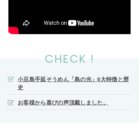
CHECK !
小豆島手延そうめん「島の光」5大特徴と歴
史
お客様から喜びの声頂戴しました。