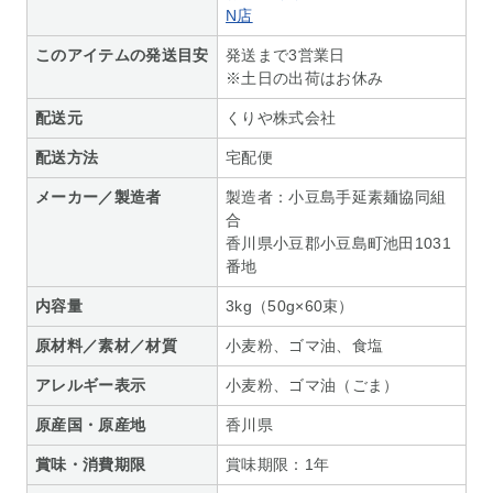
N店
このアイテムの発送目安
発送まで3営業日
※土日の出荷はお休み
配送元
くりや株式会社
配送方法
宅配便
メーカー／製造者
製造者：小豆島手延素麺協同組
合
香川県小豆郡小豆島町池田1031
番地
内容量
3kg（50g×60束）
原材料／素材／材質
小麦粉、ゴマ油、食塩
アレルギー表示
小麦粉、ゴマ油（ごま）
原産国・原産地
香川県
賞味・消費期限
賞味期限：1年