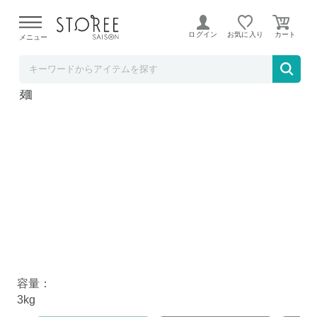
【熊本県での地震による影響について】
令和8年熊本地震に
よる配送遅延が発生しております。
ログイン
お気に入り
メニュー
お米のくりや STOREE SAISON店
小豆島そうめん 島の光 黒帯 3kg 日本三大素
麺
小豆島手延素麺「島の光」限定黒帯 特上品 3kg（50g×60
束）
瀬戸内の自然の中で育まれた特上品黒帯「島の光」
小豆島手延そうめん「島の光」5大特徴
四百年伝承の技 小豆島手延素麺極寒づくり
容量：
3kg