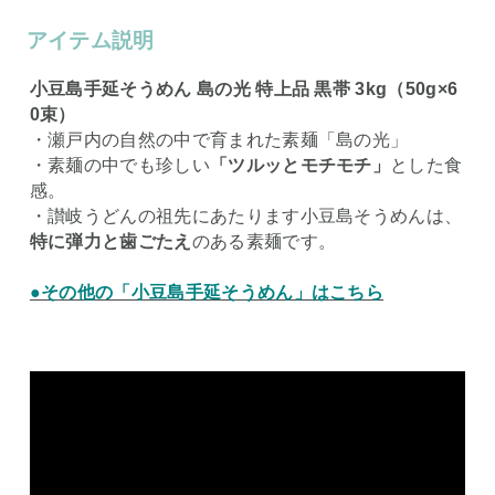
アイテム説明
小豆島手延そうめん 島の光 特上品 黒帯 3kg（50g×6
0束）
・瀬戸内の自然の中で育まれた素麺「島の光」
・素麺の中でも珍しい
「ツルッとモチモチ」
とした食
感。
・讃岐うどんの祖先にあたります小豆島そうめんは、
特に弾力と歯ごたえ
のある素麺です。
●その他の「小豆島手延そうめん」はこちら