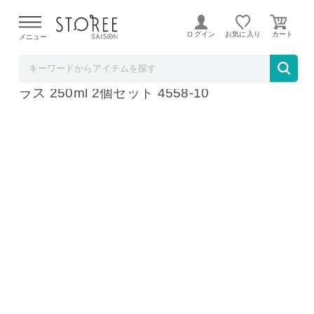
【熊本県での地震による影響について】
令和8年熊本地震に
よる配送遅延が発生しております。
ログイン
お気に入り
メニュー
ラ・クッチーナ・フェリーチェ
bodum ボダム パヴィーナ ダブルウォールグ
ラス 250ml 2個セット 4558-10