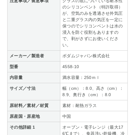
注意事項／留意事項
グラスの底についている耐水性
のシリコンベント（特許取得）
が、空気のみを透過させ外気圧
と二重グラス内の気圧を一定に
保つのでシリコンベントは水の
浸入を防ぐ役割もありますの
で、剥がさずにお使いくださ
い。
メーカー／製造者
ボダムジャパン株式会社
型番
4558-10
内容量
満水容量：250ｍｌ
サイズ／寸法
幅（cm）：8.0、高さ（cm）：
8.9、奥行き（cm）：8.0
原材料／素材／材質
素材：耐熱ガラス
原産国・原産地
中国
その他詳細 1
オーブン・電子レンジ（最大17
6℃まで）、食器洗い乾燥機、冷