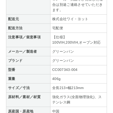
合は別途ご連絡させていただき
ます。
配送元
株式会社ワイ・ヨット
配送方法
宅配便
注意事項／留意事項
【仕様】
100VIH,200VIH,オーブン対応
メーカー／製造者
グリーンパン
ブランド
グリーンパン
型番
CC007343-004
重量
406g
サイズ／寸法
全長213×幅213mm
原材料／素材／材質
強化ガラス(全面物理強化)、ス
テンレス鋼
原産国・原産地
中国