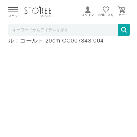
【熊本県での地震による影響について】
令和8年熊本地震に
よる配送遅延が発生しております。
ログイン
お気に入り
メニュー
ラ・クッチーナ・フェリーチェ
グリーンパン ステンレスガラス蓋 ハンド
ル：ゴールド 20cm CC007343-004
20cm