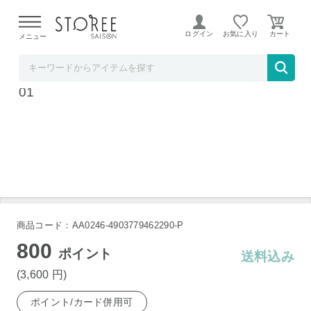
【熊本県での地震による影響について】
令和8年熊本地震に
よる配送遅延が発生しております。
ログイン
お気に入り
メニュー
ラ・クッチーナ・フェリーチェ
ラバーゼ ステンレス丸型ざる 小 15cm LB-0
01
商品コード：AA0246-4903779462290-P
800
ポイント
送料込み
(3,600
円
)
ポイント/カード併用可