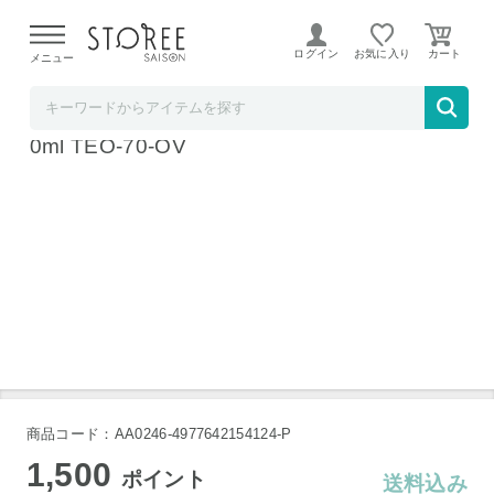
【熊本県での地震による影響について】
令和8年熊本地震に
よる配送遅延が発生しております。
ログイン
お気に入り
メニュー
ラ・クッチーナ・フェリーチェ
HARIO ハリオ ティオール オリーブウッド70
0ml TEO-70-OV
商品コード：AA0246-4977642154124-P
1,500
ポイント
送料込み