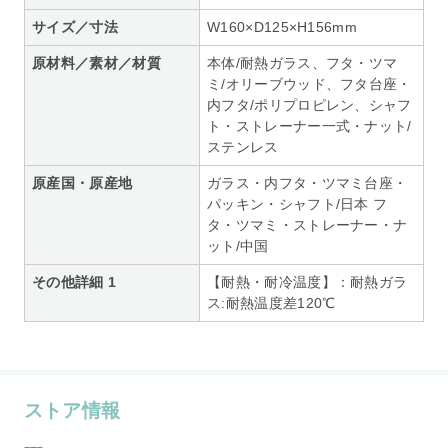
サイズ／寸法
W160×D125×H156mm
原材料／素材／材質
本体/耐熱ガラス、フタ・ツマ
ミ/オリーブウッド、フタ台座・
内フタ/ポリプロピレン、シャフ
ト・ストレーナー一式・ナット/
ステンレス
原産国・原産地
ガラス・内フタ・ツマミ台座・
パッキン・シャフト/日本 フ
タ・ツマミ・ストレーナー・ナ
ット/中国
その他詳細 1
【耐熱・耐冷温度】：耐熱ガラ
ス:耐熱温度差120℃
ストア情報