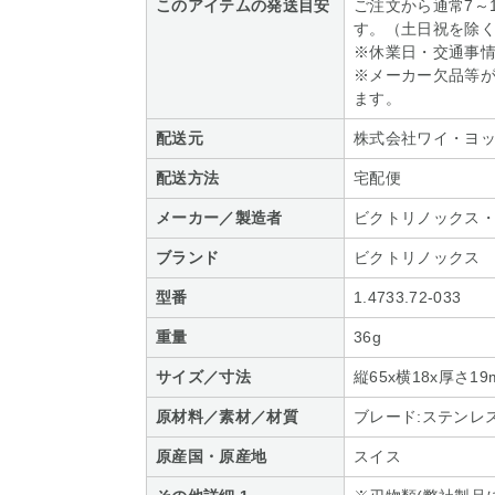
このアイテムの発送目安
ご注文から通常7～
す。（土日祝を除
※休業日・交通事
※メーカー欠品等
ます。
配送元
株式会社ワイ・ヨ
配送方法
宅配便
メーカー／製造者
ビクトリノックス
ブランド
ビクトリノックス
型番
1.4733.72-033
重量
36g
サイズ／寸法
縦65x横18x厚さ19
原材料／素材／材質
ブレード:ステンレ
原産国・原産地
スイス