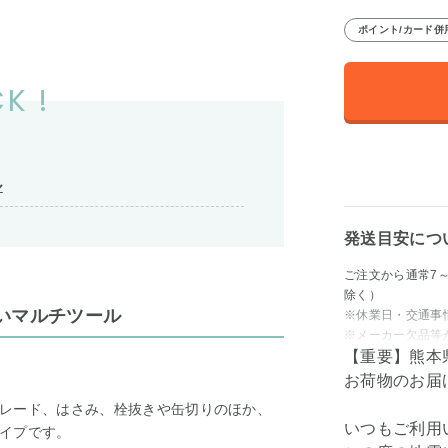
ポイント/カード併
K !
ル
発送目安につ
ご注文から通常7
除く）
いマルチツール
※休業日・交通事
※メーカー欠品等
【重要】熊本
お荷物のお届
レード、はさみ、栓抜きや缶切りのほか、
いつもご利用
イプです。