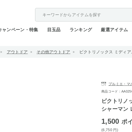
配送遅延が発生しております。
キャンペーン・特集
目玉品
ランキング
厳選アイテム
アウトドア
その他アウトドア
ビクトリノックス ミディアムマ
プルミエ・マ
商品コード：AA0256-7
ビクトリノッ
シャーマン レッ
1,500
ポ
(6,750
円
)