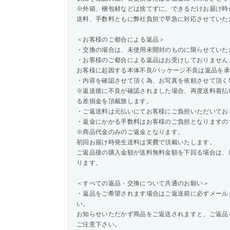
※外箱、梱包材などは捨てずに、できるだけお届け時
送料、手数料ともに弊社負担で早急に対応させていた
＜お客様のご都合による返品＞
・交換の場合は、未使用未開封のものに限らせていた
・お客様のご都合による返品はお受けしておりません
お客様に起因する本体不良/パッケージ不良は返品を
・内容を確認させて頂く為、お写真を依頼させて頂く
※返送後に不良が確認されました場合、再度送料着払
る差損金を頂戴致します。
・ご返送料は元払いにてお客様にご負担いただいてお
・返金にかかる手数料はお客様のご負担となりますの
※商品代金のみのご返金となります。
初回お届け時発生送料は実費で頂戴いたします。
ご返品後の購入金額が送料無料金額を下回る場合は、
ります。
＜すべての返品・交換について共通のお願い＞
・返品をご希望されます場合はご返送前に必ずメール
い。
お知らせいただかず商品をご返送されますと、ご返品
ご注意下さい。