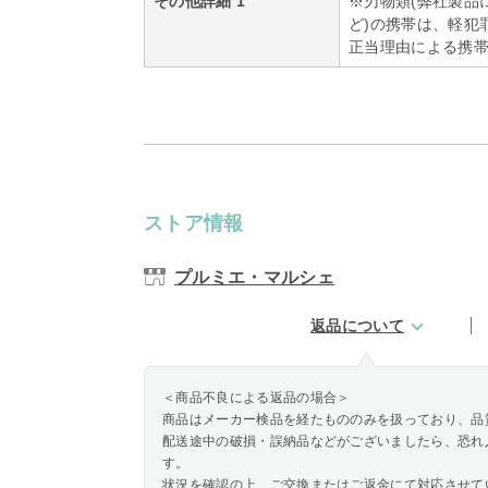
その他詳細 1
※刃物類(弊社製品
ど)の携帯は、軽犯
正当理由による携
ストア情報
プルミエ・マルシェ
返品について
＜商品不良による返品の場合＞
商品はメーカー検品を経たもののみを扱っており、品
配送途中の破損・誤納品などがございましたら、恐れ
す。
状況を確認の上、ご交換またはご返金にて対応させて