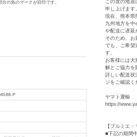
この度の地震
部分の魚のマークが目印です。
申し上げます
現在、熊本県
九州地方を中
や配送に遅延
そのため、お
でも、ご希望
す。
お客様には大
解とご協力を
詳しい配送状
ジをご確認く
04588-P
ヤマト運輸
https://www.y
【プルミエ・
ェ
■下記の期間