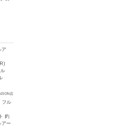
ISON店
 フル
ト 釣
ルアー