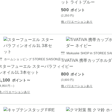
ット ライトブルー
500
ポイント
(2,250
円
)
他 バリエーションあり
Makuake SHOP in STOREE SA
ホームショッピング STOREE SAISON店
TiVATiVA 携帯カップホル
スターフューエル スターパラフィ
イビー
ンオイル1L 3本セット
800
ポイント
1,100
～
ポイント
(3,600
円
)
(4,950
円
～)
他 バリエーションあり
他 バリエーションあり