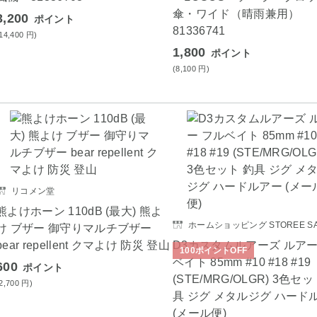
傘・ワイド（晴雨兼用）
3,200
ポイント
81336741
(14,400
円
)
1,800
ポイント
(8,100
円
)
リコメン堂
熊よけホーン 110dB (最大) 熊よ
ホームショッピング STOREE SA
け ブザー 御守りマルチブザー
bear repellent クマよけ 防災 登山
D3カスタムルアーズ ルアー
100
ポイント
OFF
ベイト 85mm #10 #18 #19
600
ポイント
(STE/MRG/OLGR) 3色セッ
(2,700
円
)
具 ジグ メタルジグ ハード
(メール便)