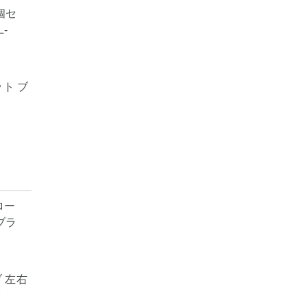
ット ブ
ブ 左右
M