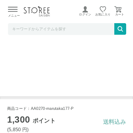
【熊本県での地震による影響について】
令和8年熊本地震に
よる配送遅延が発生しております。
ログイン
お気に入り
メニュー
ソムリエ＠ギフト
紀州梅 夢葵 青紫蘇包み梅 25粒 メーカー直送
商品コード：AA0270-marutaka177-P
1,300
ポイント
送料込み
(5,850
円
)