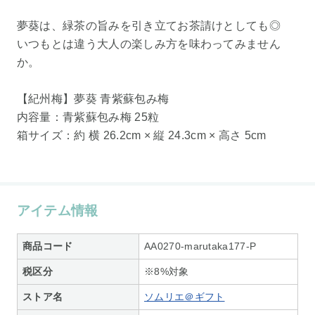
夢葵は、緑茶の旨みを引き立てお茶請けとしても◎
いつもとは違う大人の楽しみ方を味わってみません
か。
【紀州梅】夢葵 青紫蘇包み梅
内容量：青紫蘇包み梅 25粒
箱サイズ：約 横 26.2cm × 縦 24.3cm × 高さ 5cm
アイテム情報
商品コード
AA0270-marutaka177-P
税区分
※8%対象
ストア名
ソムリエ＠ギフト