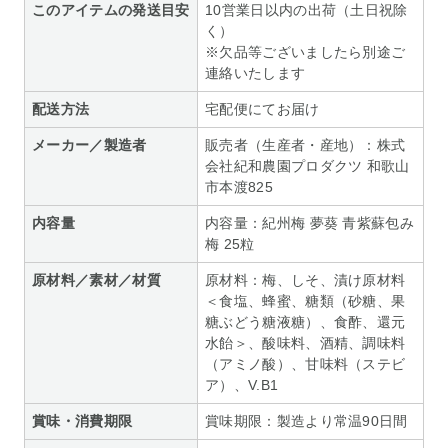
このアイテムの発送目安
10営業日以内の出荷（土日祝除
く）
※欠品等ございましたら別途ご
連絡いたします
配送方法
宅配便にてお届け
メーカー／製造者
販売者（生産者・産地）：株式
会社紀和農園プロダクツ 和歌山
市本渡825
内容量
内容量：紀州梅 夢葵 青紫蘇包み
梅 25粒
原材料／素材／材質
原材料：梅、しそ、漬け原材料
＜食塩、蜂蜜、糖類（砂糖、果
糖ぶどう糖液糖）、食酢、還元
水飴＞、酸味料、酒精、調味料
（アミノ酸）、甘味料（ステビ
ア）、V.B1
賞味・消費期限
賞味期限：製造より常温90日間