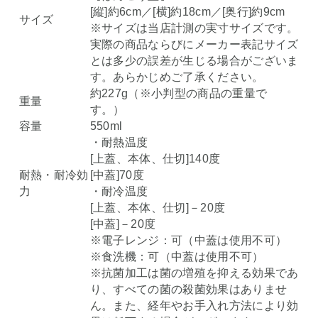
[縦]約6cm／[横]約18cm／[奥行]約9cm
サイズ
※サイズは当店計測の実寸サイズです。
実際の商品ならびにメーカー表記サイズ
とは多少の誤差が生じる場合がございま
す。あらかじめご了承ください。
約227g（※小判型の商品の重量で
重量
す。）
容量
550ml
・耐熱温度
[上蓋、本体、仕切]140度
耐熱・耐冷効
[中蓋]70度
力
・耐冷温度
[上蓋、本体、仕切]－20度
[中蓋]－20度
※電子レンジ：可（中蓋は使用不可）
※食洗機：可（中蓋は使用不可）
※抗菌加工は菌の増殖を抑える効果であ
り、すべての菌の殺菌効果はありませ
ん。また、経年やお手入れ方法により効