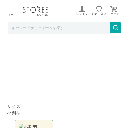
【熊本県での地震による影響について】
令和8年熊本地震に
よる配送遅延が発生しております。
ログイン
お気に入り
メニュー
BACKYARD FAMILY
抗菌 わっぱ 一段ランチBOX 小判型 白木
サイズ：
小判型