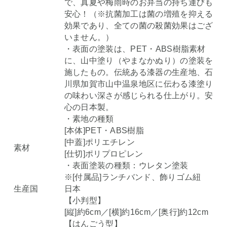
で、真夏や梅雨時のお弁当の持ち運びも
安心！（※抗菌加工は菌の増殖を抑える
効果であり、全ての菌の殺菌効果はござ
いません。）
・表面の塗装は、PET・ABS樹脂素材
に、山中塗り（やまなかぬり）の塗装を
施したもの。伝統ある漆器の生産地、石
川県加賀市山中温泉地区に伝わる漆塗り
の味わい深さが感じられる仕上がり。安
心の日本製。
・素地の種類
[本体]PET・ABS樹脂
[中蓋]ポリエチレン
素材
[仕切]ポリプロピレン
・表面塗装の種類：ウレタン塗装
※[付属品]ランチバンド、飾りゴム紐
生産国
日本
【小判型】
[縦]約6cm／[横]約16cm／[奥行]約12cm
【はんごう型】