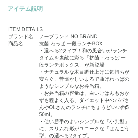
アイテム説明
ITEM DETAILS
ブランド名
ノーブランド NO BRAND
商品名
抗菌 わっぱ 一段ランチBOX
・選べる2タイプ！和の風合いがランチ
タイムを素敵に彩る「抗菌・わっぱ 一
段ランチボックス」が新登場。
・ナチュラルな木目調仕上げに気持ちが
安らぐ、昔懐かしいまるで曲げわっぱの
ようなシンプルなお弁当箱。
・お弁当箱の容量は、白いごはんもおか
ずも程よく入る、ダイエット中のパパさ
んやOLさんのランチにちょうどいい約5
50ml。
・使い勝手のよいシンプルな「小判型」
に、スリムな形がユニークな「はんごう
型」の選べる2タイプ。