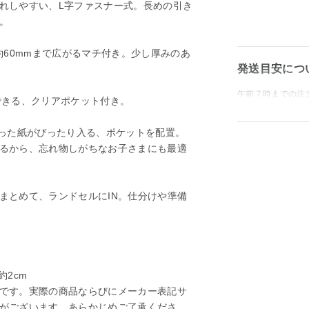
れしやすい、L字ファスナー式。長めの引き
。
約60mmまで広がるマチ付き。少し厚みのあ
発送目安につ
午前７時までの注
できる、クリアポケット付き。
折った紙がぴったり入る、ポケットを配置。
るから、忘れ物しがちなお子さまにも最適
まとめて、ランドセルにIN。仕分けや準備
]約2cm
です。実際の商品ならびにメーカー表記サ
がございます。あらかじめご了承くださ