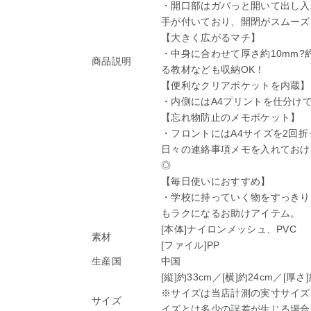
・開口部はガバっと開いて出し入
手が付いており、開閉がスムーズ
【大きく広がるマチ】
・中身に合わせて厚さ約10mm?
商品説明
る教材なども収納OK！
【便利なクリアポケットを内蔵】
・内側にはA4プリントを仕分け
【忘れ物防止のメモポケット】
・フロントにはA4サイズを2回
日々の連絡事項メモを入れておけ
◎
【毎日使いにおすすめ】
・学校に持っていく物をすっきり
もラクになるお助けアイテム。
[本体]ナイロンメッシュ、PVC
素材
[ファイル]PP
生産国
中国
[縦]約33cm／[横]約24cm／[厚さ
※サイズは当店計測の実寸サイズ
サイズ
イズとは多少の誤差が生じる場合