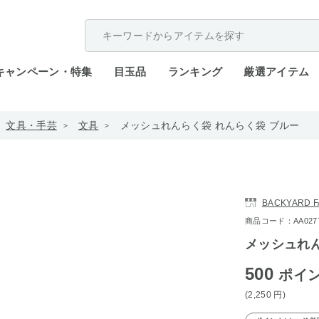
配送遅延が発生しております。
キャンペーン・特集
目玉品
ランキング
厳選アイテム
文具・手芸
文具
メッシュれんらく袋 れんらく袋 ブルー
BACKYARD F
商品コード：AA0277-r
メッシュれん
500
ポイ
(2,250
円
)