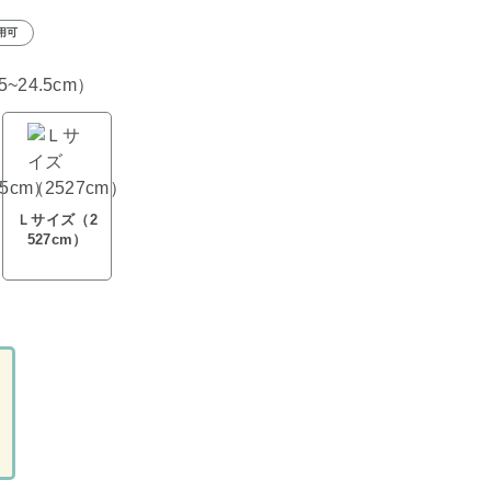
用可
~24.5cm）
Ｌサイズ（2
527cm）
ト