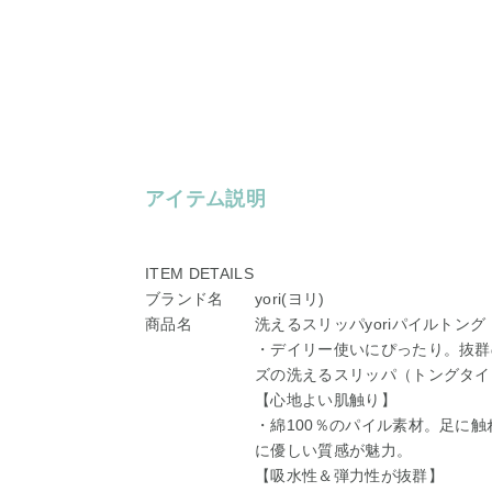
アイテム説明
ITEM DETAILS
ブランド名
yori(ヨリ)
商品名
洗えるスリッパyoriパイルトング
・デイリー使いにぴったり。抜群の
ズの洗えるスリッパ（トングタイ
【心地よい肌触り】
・綿100％のパイル素材。足に
に優しい質感が魅力。
【吸水性＆弾力性が抜群】