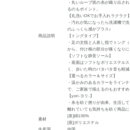
・丸いループ状の糸が織り出され
るのもポイント。
【丸洗いOKでお手入れラクラク
・汚れが気になったら洗濯機で洗
のふっくら感がプラス♪
商品説明
【トングタイプ】
・足の文指と人差し指でトング（
から、付け根の部分が痛くなりに
【ソフトな静音ソール】
・底面はソフトなポリエステルス
く、歩いた時のパタパタ音も軽減
【選べるカラー＆サイズ】
・温かみのあるカラーをラインナ
で、ご家族で揃えるのもおすすめ
【yori-ヨリ-】
・糸を紡ぐ撚りが由来。生活して
離れていても気持ちを紡ぐ商品に
[表]綿100%
素材
[底]ポリエステル
生産国
中国