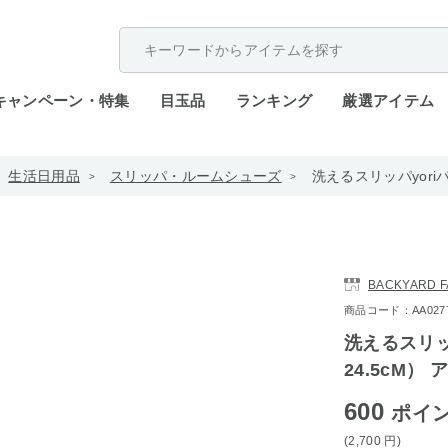
配送遅延が発生しております。
キャンペーン・特集
目玉品
ランキング
厳選アイテム
生活日用品
スリッパ・ルームシューズ
洗えるスリッパyoriパ
BACKYARD F
商品コード：AA0277-y
洗えるスリッパ
24.5cM）
600
ポイ
(2,700
円
)