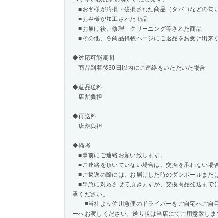
■お客様が汚損・破損された商品（タバコなどの匂
■お客様が加工された商品
■お届け後、修理・クリーニング等された商品
■その他、各商品掲載ページにご返品をお受け出来
◆対応可能期間
商品到着後30日以内にご連絡をいただいた場合
◆返品送料
店舗負担
◆再送料
店舗負担
◆備考
■事前にご連絡お願い致します。
■ご連絡を頂いていない場合は、交換を承れない場
■ご返送の際には、お届けした時のダンボールまた
■早急に対応させて頂きますが、交換商品発送まで
承ください。
■当社より佐川急便のドライバーをご自宅へご自宅
ーへお渡しください。送り状は当店にてご用意致しま