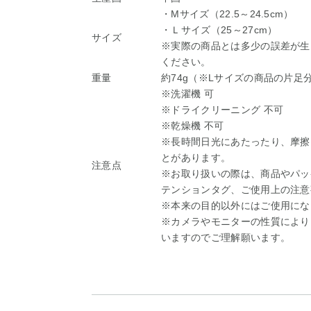
・Mサイズ（22.5～24.5cm）
・Ｌサイズ（25～27cm）
サイズ
※実際の商品とは多少の誤差が生
ください。
重量
約74g（※Lサイズの商品の片足
※洗濯機 可
※ドライクリーニング 不可
※乾燥機 不可
※長時間日光にあたったり、摩擦
とがあります。
注意点
※お取り扱いの際は、商品やパッ
テンションタグ、ご使用上の注意
※本来の目的以外にはご使用にな
※カメラやモニターの性質により
いますのでご理解願います。